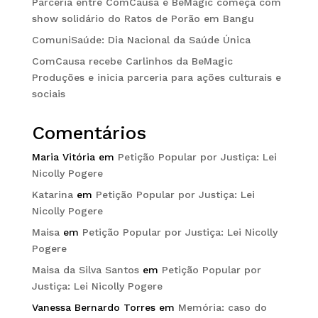
Parceria entre ComCausa e BeMagic começa com
show solidário do Ratos de Porão em Bangu
ComuniSaúde: Dia Nacional da Saúde Única
ComCausa recebe Carlinhos da BeMagic
Produções e inicia parceria para ações culturais e
sociais
Comentários
Maria Vitória
em
Petição Popular por Justiça: Lei
Nicolly Pogere
Katarina
em
Petição Popular por Justiça: Lei
Nicolly Pogere
Maisa
em
Petição Popular por Justiça: Lei Nicolly
Pogere
Maisa da Silva Santos
em
Petição Popular por
Justiça: Lei Nicolly Pogere
Vanessa Bernardo Torres
em
Memória: caso do