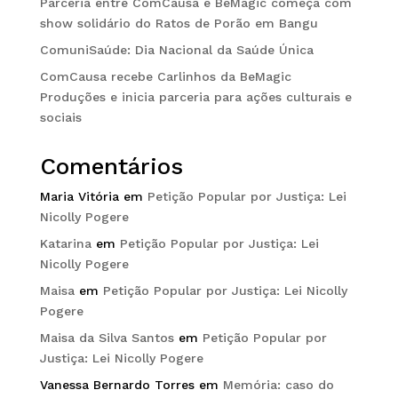
Parceria entre ComCausa e BeMagic começa com
show solidário do Ratos de Porão em Bangu
ComuniSaúde: Dia Nacional da Saúde Única
ComCausa recebe Carlinhos da BeMagic
Produções e inicia parceria para ações culturais e
sociais
Comentários
Maria Vitória
em
Petição Popular por Justiça: Lei
Nicolly Pogere
Katarina
em
Petição Popular por Justiça: Lei
Nicolly Pogere
Maisa
em
Petição Popular por Justiça: Lei Nicolly
Pogere
Maisa da Silva Santos
em
Petição Popular por
Justiça: Lei Nicolly Pogere
Vanessa Bernardo Torres
em
Memória: caso do