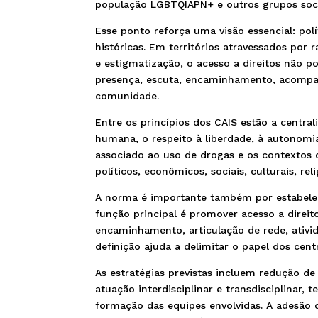
população LGBTQIAPN+ e outros grupos soci
Esse ponto reforça uma visão essencial: pol
históricas. Em territórios atravessados por r
e estigmatização, o acesso a direitos não p
presença, escuta, encaminhamento, acompanh
comunidade.
Entre os princípios dos CAIS estão a centra
humana, o respeito à liberdade, à autonomi
associado ao uso de drogas e os contextos de
políticos, econômicos, sociais, culturais, rel
A norma é importante também por estabelec
função principal é promover acesso a direito
encaminhamento, articulação de rede, ativid
definição ajuda a delimitar o papel dos cen
As estratégias previstas incluem redução de 
atuação interdisciplinar e transdisciplinar, t
formação das equipes envolvidas. A adesão d