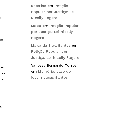
Katarina
em
Petição
Popular por Justiça: Lei
e
Nicolly Pogere
Maisa
em
Petição Popular
por Justiça: Lei Nicolly
Pogere
no
Maisa da Silva Santos
em
Petição Popular por
Justiça: Lei Nicolly Pogere
Vanessa Bernardo Torres
os
em
Memória: caso do
nas
jovem Lucas Santos
da
e