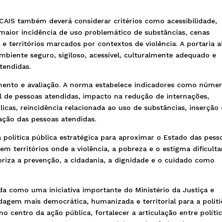
CAIS também deverá considerar critérios como acessibilidade,
 maior incidência de uso problemático de substâncias, cenas
 e territórios marcados por contextos de violência. A portaria 
biente seguro, sigiloso, acessível, culturalmente adequado e
tendidas.
mento e avaliação. A norma estabelece indicadores como núme
l de pessoas atendidas, impacto na redução de internações,
licas, reincidência relacionada ao uso de substâncias, inserção
ação das pessoas atendidas.
olítica pública estratégica para aproximar o Estado das pess
m territórios onde a violência, a pobreza e o estigma dificult
aloriza a prevenção, a cidadania, a dignidade e o cuidado como
da como uma iniciativa importante do Ministério da Justiça e
agem mais democrática, humanizada e territorial para a políti
o centro da ação pública, fortalecer a articulação entre políti