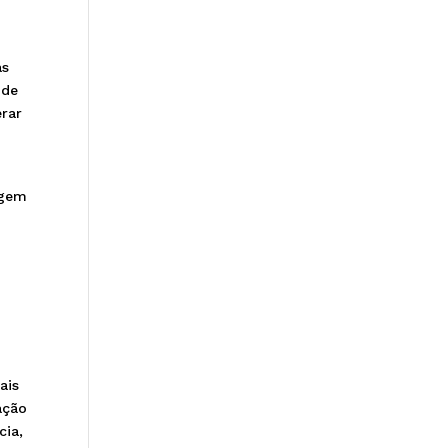
as
 de
erar
agem
ais
ação
cia,