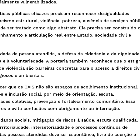
almente vulnerabilizados.
íticas públicas eficazes precisam reconhecer desigualdades
acismo estrutural, violência, pobreza, ausência de serviços públ
ode ser tratado como algo abstrato. Ele precisa ser construído
amento e articulação real entre Estado, sociedade civil e
lidade da pessoa atendida, a defesa da cidadania e da dignidade
a e à voluntariedade. A portaria também reconhece que o esti
 violência são barreiras concretas para o acesso a direitos civi
igiosos e ambientais.
er que os CAIS não são espaços de acolhimento institucional.
s e inclusão social, por meio de orientação, escuta,
ades coletivas, prevenção e fortalecimento comunitário. Essa
tros e evita confusões com abrigamento ou internação.
danos sociais, mitigação de riscos à saúde, escuta qualificada,
erritorialidade, intersetorialidade e processos contínuos de
as pessoas atendidas deve ser espontânea, livre de coerção e