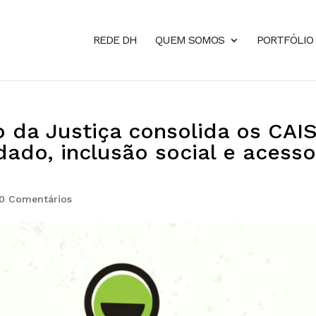
REDE DH
QUEM SOMOS
PORTFÓLIO
io da Justiça consolida os CAI
dado, inclusão social e acesso
0 Comentários