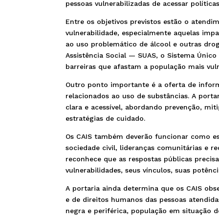
pessoas vulnerabilizadas de acessar políticas
Entre os objetivos previstos estão o atendi
vulnerabilidade, especialmente aquelas imp
ao uso problemático de álcool e outras dr
Assistência Social — SUAS, o Sistema Único
barreiras que afastam a população mais vuln
Outro ponto importante é a oferta de inform
relacionados ao uso de substâncias. A porta
clara e acessível, abordando prevenção, miti
estratégias de cuidado.
Os CAIS também deverão funcionar como esp
sociedade civil, lideranças comunitárias e r
reconhece que as respostas públicas precis
vulnerabilidades, seus vínculos, suas potênc
A portaria ainda determina que os CAIS obser
e de direitos humanos das pessoas atendida
negra e periférica, população em situação d