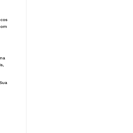
icos
 com
gma
s,
 Sua