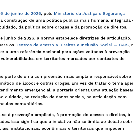
 26 de junho de 2026
, pelo
Ministério da Justiça e Segurança
 construção de uma política pública mais humana, integrada 
cuidado, da política sobre drogas e da promoção de direitos.
de junho de 2026, a norma estabelece diretrizes de articulação,
 para os
Centros de Acesso a Direitos e Inclusão Social — CAIS
, 
a cria uma referência nacional para ações voltadas à prevenção
e vulnerabilidades em territórios marcados por contextos de
ue parte de uma compreensão mais ampla e responsável sobre 
emático de álcool e outras drogas. Em vez de tratar o tema ape
atendimento emergencial, a portaria orienta uma atuação basea
 no cuidado, na redução de danos sociais, na articulação com
ínculos comunitários.
-se à prevenção ampliada, à promoção do acesso a direitos, à
ades. Isso significa que a iniciativa não se limita ao debate sobr
iais, institucionais, econômicas e territoriais que impedem