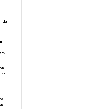
ainda
ro
 em
oas
am o
ca
cas