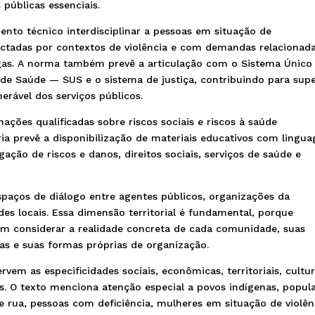
 públicas essenciais.
mento técnico interdisciplinar a pessoas em situação de
actadas por contextos de violência e com demandas relacionad
ogas. A norma também prevê a articulação com o Sistema Único
 de Saúde — SUS e o sistema de justiça, contribuindo para sup
erável dos serviços públicos.
ações qualificadas sobre riscos sociais e riscos à saúde
ria prevê a disponibilização de materiais educativos com lingu
gação de riscos e danos, direitos sociais, serviços de saúde e
aços de diálogo entre agentes públicos, organizações da
edes locais. Essa dimensão territorial é fundamental, porque
am considerar a realidade concreta de cada comunidade, suas
ias e suas formas próprias de organização.
vem as especificidades sociais, econômicas, territoriais, cultur
s. O texto menciona atenção especial a povos indígenas, popul
e rua, pessoas com deficiência, mulheres em situação de violên