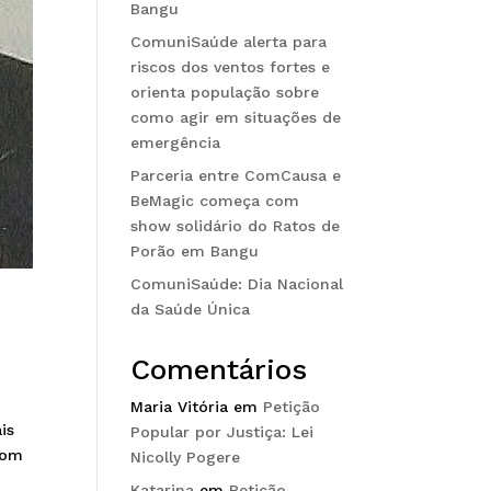
Bangu
ComuniSaúde alerta para
riscos dos ventos fortes e
orienta população sobre
como agir em situações de
emergência
Parceria entre ComCausa e
BeMagic começa com
show solidário do Ratos de
Porão em Bangu
ComuniSaúde: Dia Nacional
da Saúde Única
Comentários
Maria Vitória
em
Petição
is
Popular por Justiça: Lei
com
Nicolly Pogere
Katarina
em
Petição