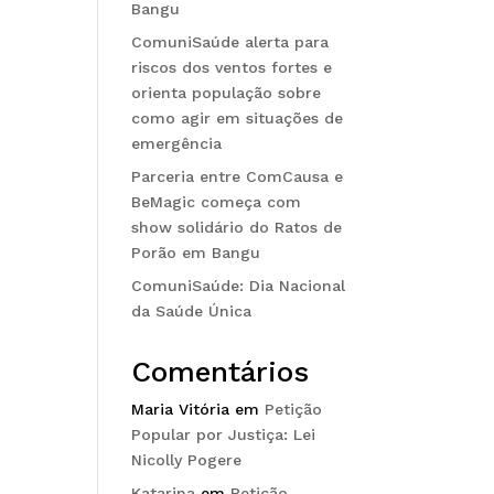
Bangu
ComuniSaúde alerta para
riscos dos ventos fortes e
orienta população sobre
como agir em situações de
emergência
Parceria entre ComCausa e
BeMagic começa com
show solidário do Ratos de
Porão em Bangu
ComuniSaúde: Dia Nacional
da Saúde Única
Comentários
Maria Vitória
em
Petição
Popular por Justiça: Lei
Nicolly Pogere
Katarina
em
Petição