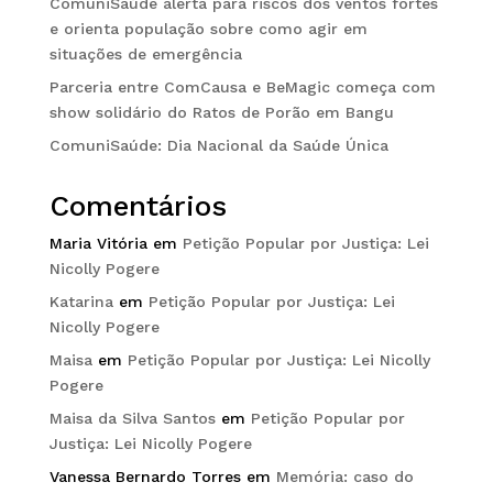
ComuniSaúde alerta para riscos dos ventos fortes
e orienta população sobre como agir em
situações de emergência
Parceria entre ComCausa e BeMagic começa com
show solidário do Ratos de Porão em Bangu
ComuniSaúde: Dia Nacional da Saúde Única
Comentários
Maria Vitória
em
Petição Popular por Justiça: Lei
Nicolly Pogere
Katarina
em
Petição Popular por Justiça: Lei
Nicolly Pogere
Maisa
em
Petição Popular por Justiça: Lei Nicolly
Pogere
Maisa da Silva Santos
em
Petição Popular por
Justiça: Lei Nicolly Pogere
Vanessa Bernardo Torres
em
Memória: caso do