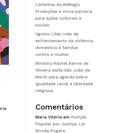
Carlinhos da BeMagic
Produções e inicia parceria
para ações culturais e
sociais
Agosto Lilás: mês de
enfrentamento da violência
doméstica e familiar
contra a mulher
Ministra Rachel Barros de
Oliveira visita São João de
Meriti para agenda sobre
igualdade racial e liberdade
religiosa
Comentários
ria
a
Maria Vitória
em
Petição
Popular por Justiça: Lei
Nicolly Pogere