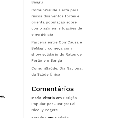
Bangu
ComuniSaúde alerta para
riscos dos ventos fortes e
orienta população sobre
como agir em situações de
emergência
Parceria entre ComCausa e
BeMagic começa com
show solidário do Ratos de
Porão em Bangu
ComuniSaúde: Dia Nacional
da Saúde Única
Comentários
es,
Maria Vitória
em
Petição
Popular por Justiça: Lei
Nicolly Pogere
Katarina
em
Petição