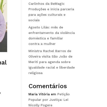
Carlinhos da BeMagic
Produções e inicia parceria
para ações culturais e
sociais
Agosto Lilás: mês de
enfrentamento da violência
doméstica e familiar
contra a mulher
Ministra Rachel Barros de
Oliveira visita São João de
nal
Meriti para agenda sobre
igualdade racial e liberdade
religiosa
Comentários
o
Maria Vitória
em
Petição
Popular por Justiça: Lei
Nicolly Pogere