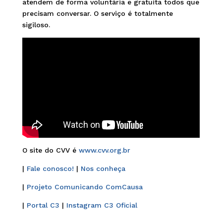
atendem de forma voluntária e gratuita todos que
precisam conversar. O serviço é totalmente
sigiloso.
O site do CVV é
www.cvv.org.br
|
Fale conosco!
|
Nos conheça
|
Projeto Comunicando ComCausa
|
Portal C3
|
Instagram C3 Oficial