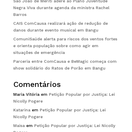
São João de Meriti adere ao Plano Juventude
Negra Viva durante agenda da ministra Rachel
Barros
CAIS ComCausa realizará ação de redução de
danos durante evento musical em Bangu
ComuniSaúde alerta para riscos dos ventos fortes
e orienta população sobre como agir em
situações de emergência
Parceria entre ComCausa e BeMagic começa com
show solidário do Ratos de Porão em Bangu
Comentários
Maria Vitória
em
Petição Popular por Justiça: Lei
Nicolly Pogere
Katarina
em
Petição Popular por Justiça: Lei
Nicolly Pogere
Maisa
em
Petição Popular por Justiça: Lei Nicolly