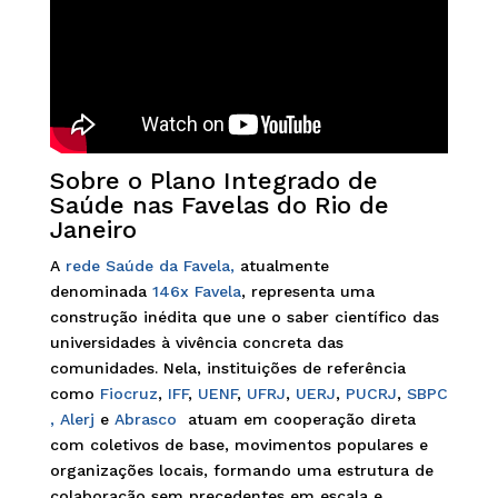
Sobre o Plano Integrado de
Saúde nas Favelas do Rio de
Janeiro
A
rede Saúde da Favela,
atualmente
denominada
146x Favela
, representa uma
construção inédita que une o saber científico das
universidades à vivência concreta das
comunidades. Nela, instituições de referência
como
Fiocruz
,
IFF
,
UENF
,
UFRJ
,
UERJ
,
PUCRJ
,
SBPC
,
Alerj
e
Abrasco
atuam em cooperação direta
com coletivos de base, movimentos populares e
organizações locais, formando uma estrutura de
colaboração sem precedentes em escala e