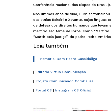
Conferência Nacional dos Bispos do Brasil (
Nos últimos anos de vida, Burnier trabalh
das etnias Bakairi e Xavante, cujas línguas
de defesa dos direitos humanos que levam s
martírio são tema de livros, como “Martírio
“Mártir pela justiça”, do padre Pedro Améric
Leia também
Memória: Dom Pedro Casaldáliga
|
Editoria Virtuo Comunicação
|
Projeto Comunicando ComCausa
|
Portal C3
|
Instagram C3 Oficial
______________