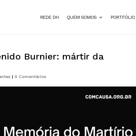
REDE DH
QUEM SOMOS
PORTFÓLIO
ido Burnier: mártir da
antes
|
0 Comentários