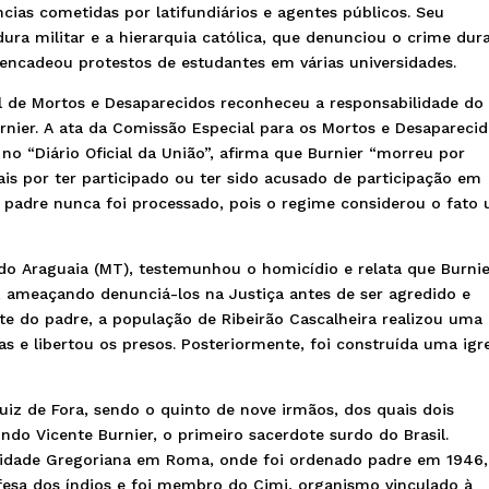
ias cometidas por latifundiários e agentes públicos. Seu
ura militar e a hierarquia católica, que denunciou o crime dur
sencadeou protestos de estudantes em várias universidades.
de Mortos e Desaparecidos reconheceu a responsabilidade do
nier. A ata da Comissão Especial para os Mortos e Desapareci
a no “Diário Oficial da União”, afirma que Burnier “morreu por
is por ter participado ou ter sido acusado de participação em
 no padre nunca foi processado, pois o regime considerou o fato
 do Araguaia (MT), testemunhou o homicídio e relata que Burni
, ameaçando denunciá-los na Justiça antes de ser agredido e
te do padre, a população de Ribeirão Cascalheira realizou uma
as e libertou os presos. Posteriormente, foi construída uma igr
uiz de Fora, sendo o quinto de nove irmãos, dos quais dois
ndo Vicente Burnier, o primeiro sacerdote surdo do Brasil.
rsidade Gregoriana em Roma, onde foi ordenado padre em 1946,
fesa dos índios e foi membro do Cimi, organismo vinculado à