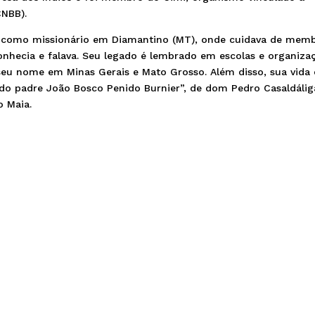
CNBB).
ou como missionário em Diamantino (MT), onde cuidava de mem
 conhecia e falava. Seu legado é lembrado em escolas e organiza
eu nome em Minas Gerais e Mato Grosso. Além disso, sua vida 
 do padre João Bosco Penido Burnier”, de dom Pedro Casaldálig
o Maia.