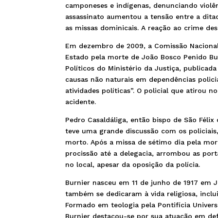
camponeses e indígenas, denunciando violênc
assassinato aumentou a tensão entre a ditad
as missas dominicais. A reação ao crime de
Em dezembro de 2009, a Comissão Nacional 
Estado pela morte de João Bosco Penido Bur
Políticos do Ministério da Justiça, publicad
causas não naturais em dependências policia
atividades políticas”. O policial que atirou
acidente.
Pedro Casaldáliga, então bispo de São Félix
teve uma grande discussão com os policiais
morto. Após a missa de sétimo dia pela mor
procissão até a delegacia, arrombou as port
no local, apesar da oposição da polícia.
Burnier nasceu em 11 de junho de 1917 em J
também se dedicaram à vida religiosa, inclui
Formado em teologia pela Pontifícia Unive
Burnier destacou-se por sua atuação em de