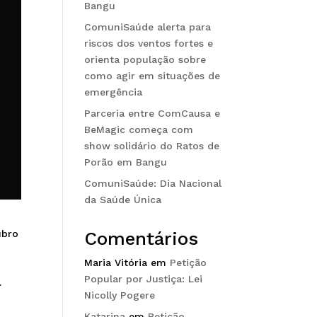
Bangu
ComuniSaúde alerta para
riscos dos ventos fortes e
orienta população sobre
como agir em situações de
emergência
Parceria entre ComCausa e
BeMagic começa com
show solidário do Ratos de
Porão em Bangu
ComuniSaúde: Dia Nacional
da Saúde Única
Comentários
ubro
Maria Vitória
em
Petição
Popular por Justiça: Lei
.
Nicolly Pogere
Katarina
em
Petição