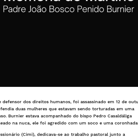
 e defensor dos direitos humanos, foi assassinado em 12 de out
 defendia duas mulheres que estavam sendo torturadas em uma
osso. Burnier estava acompanhado do bispo Pedro Casaldáliga
aleado na nuca, ele foi agredido com um soco e uma coronhada
sionário (Cimi), dedicava-se ao trabalho pastoral junto a