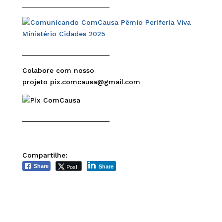
______________________
______________________
Colabore com nosso
projeto pix.comcausa@gmail.com
______________________
Compartilhe:
Post
Share
Share