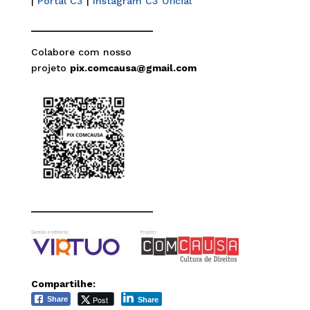
|
Portal C3
|
Instagram C3 Oficial
______________________
Colabore com nosso
projeto
pix.comcausa@gmail.com
______________________
Compartilhe:
Post
Share
Share