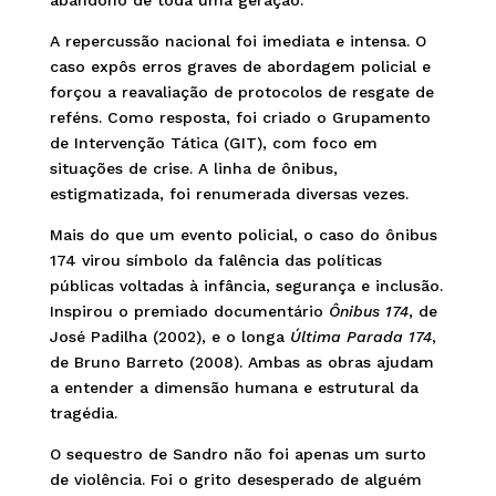
abandono de toda uma geração.
A repercussão nacional foi imediata e intensa. O
caso expôs erros graves de abordagem policial e
forçou a reavaliação de protocolos de resgate de
reféns. Como resposta, foi criado o Grupamento
de Intervenção Tática (GIT), com foco em
situações de crise. A linha de ônibus,
estigmatizada, foi renumerada diversas vezes.
Mais do que um evento policial, o caso do ônibus
174 virou símbolo da falência das políticas
públicas voltadas à infância, segurança e inclusão.
Inspirou o premiado documentário
Ônibus 174
, de
José Padilha (2002), e o longa
Última Parada 174
,
de Bruno Barreto (2008). Ambas as obras ajudam
a entender a dimensão humana e estrutural da
tragédia.
O sequestro de Sandro não foi apenas um surto
de violência. Foi o grito desesperado de alguém