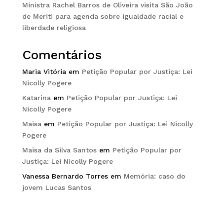
Ministra Rachel Barros de Oliveira visita São João
de Meriti para agenda sobre igualdade racial e
liberdade religiosa
Comentários
Maria Vitória
em
Petição Popular por Justiça: Lei
Nicolly Pogere
Katarina
em
Petição Popular por Justiça: Lei
Nicolly Pogere
Maisa
em
Petição Popular por Justiça: Lei Nicolly
Pogere
Maisa da Silva Santos
em
Petição Popular por
Justiça: Lei Nicolly Pogere
Vanessa Bernardo Torres
em
Memória: caso do
jovem Lucas Santos