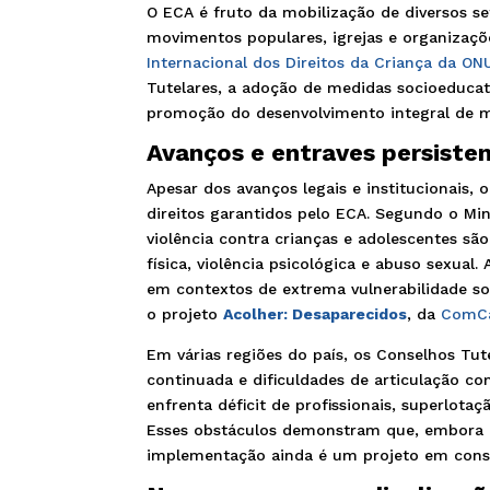
O ECA é fruto da mobilização de diversos set
movimentos populares, igrejas e organizaçõ
Internacional dos Direitos da Criança da ON
Tutelares, a adoção de medidas socioeducat
promoção do desenvolvimento integral de m
Avanços e entraves persiste
Apesar dos avanços legais e institucionais, o
direitos garantidos pelo ECA. Segundo o Mi
violência contra crianças e adolescentes sã
física, violência psicológica e abuso sexual
em contextos de extrema vulnerabilidade so
o projeto
Acolher: Desaparecidos
, da
ComCa
Em várias regiões do país, os Conselhos Tu
continuada e dificuldades de articulação co
enfrenta déficit de profissionais, superlota
Esses obstáculos demonstram que, embora o
implementação ainda é um projeto em cons