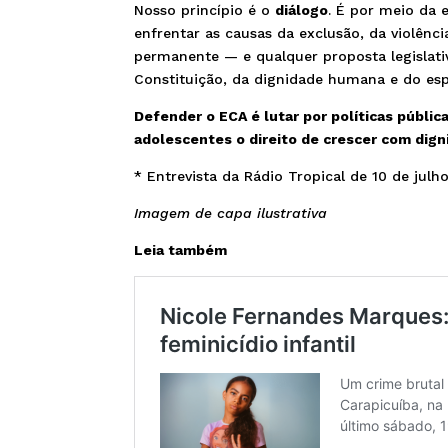
Nosso princípio é o
diálogo
. É por meio da 
enfrentar as causas da exclusão, da violênci
permanente — e qualquer proposta legislat
Constituição, da dignidade humana e do esp
Defender o ECA é lutar por políticas públic
adolescentes o direito de crescer com dign
* Entrevista da Rádio Tropical de 10 de julh
Imagem de capa ilustrativa
Leia também