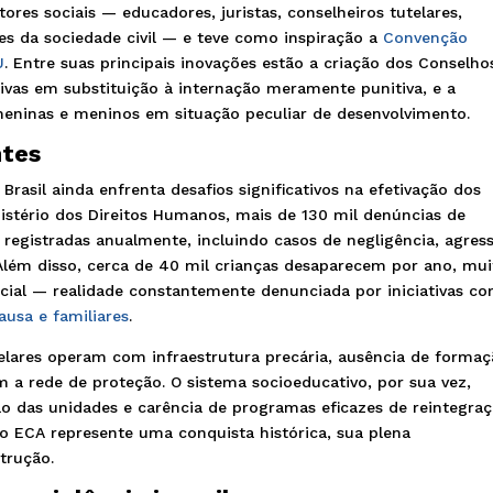
ores sociais — educadores, juristas, conselheiros tutelares,
es da sociedade civil — e teve como inspiração a
Convenção
U
. Entre suas principais inovações estão a criação dos Conselho
ivas em substituição à internação meramente punitiva, e a
eninas e meninos em situação peculiar de desenvolvimento.
ntes
 Brasil ainda enfrenta desafios significativos na efetivação dos
nistério dos Direitos Humanos, mais de 130 mil denúncias de
o registradas anualmente, incluindo casos de negligência, agres
. Além disso, cerca de 40 mil crianças desaparecem por ano, mui
cial — realidade constantemente denunciada por iniciativas c
usa e familiares
.
telares operam com infraestrutura precária, ausência de forma
m a rede de proteção. O sistema socioeducativo, por sua vez,
ção das unidades e carência de programas eficazes de reintegraç
 ECA represente uma conquista histórica, sua plena
trução.