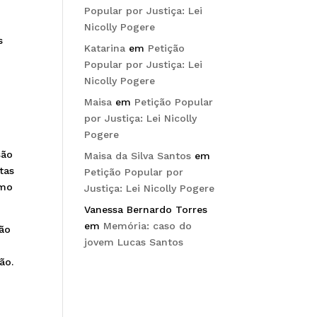
Popular por Justiça: Lei
Nicolly Pogere
s
Katarina
em
Petição
Popular por Justiça: Lei
Nicolly Pogere
Maisa
em
Petição Popular
por Justiça: Lei Nicolly
Pogere
são
Maisa da Silva Santos
em
tas
Petição Popular por
omo
Justiça: Lei Nicolly Pogere
Vanessa Bernardo Torres
em
Memória: caso do
ção
jovem Lucas Santos
ão.