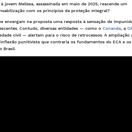
 jovem Melissa, assassinada em maio de 2025, reacende um
nsabilização com os princípios da proteção integral?
que enxergam na proposta uma resposta à sensação de impunid
lescentes. Contudo, diversas entidades — como o
Conanda
, a
O
dade civil — alertam para o risco de retrocessos. A ampliação
nflexão punitivista que contraria os fundamentos do ECA e os
 Brasil.