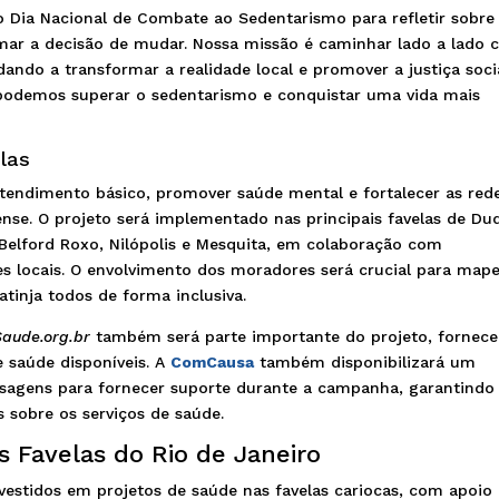
 Dia Nacional de Combate ao Sedentarismo para refletir sobre
omar a decisão de mudar. Nossa missão é caminhar lado a lado
ndo a transformar a realidade local e promover a justiça soci
podemos superar o sedentarismo e conquistar uma vida mais
elas
tendimento básico, promover saúde mental e fortalecer as red
ense. O projeto será implementado nas principais favelas de Du
 Belford Roxo, Nilópolis e Mesquita, em colaboração com
ões locais. O envolvimento dos moradores será crucial para map
tinja todos de forma inclusiva.
aude.org.br
também será parte importante do projeto, fornec
e saúde disponíveis. A
ComCausa
também disponibilizará um
sagens para fornecer suporte durante a campanha, garantindo
s sobre os serviços de saúde.
s Favelas do Rio de Janeiro
vestidos em projetos de saúde nas favelas cariocas, com apoio