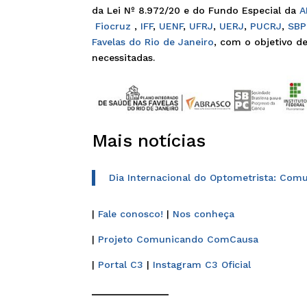
da Lei Nº 8.972/20 e do Fundo Especial da
A
Fiocruz
,
IFF
,
UENF
,
UFRJ
,
UERJ
,
PUCRJ
,
SB
Favelas do Rio de Janeiro
, com o objetivo d
necessitadas.
Mais notícias
Dia Internacional do Optometrista: Comu
|
Fale conosco!
|
Nos conheça
|
Projeto Comunicando ComCausa
|
Portal C3
|
Instagram C3 Oficial
______________