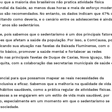
 que a maioria dos brasileiros não pratica atividade física
undial da Saúde, ao menos duas horas e meia de esforço mode
nso são recomendados. No entanto, os dados indicam que 47% 
citando como deveria, e o cenário entre os adolescentes é aind
7 anos são sedentários.
 pois sabemos que o sedentarismo é um dos principais fator
ões que afetam a saúde da população. Por isso, a ComCausa, p
ificando sua atuação nas favelas da Baixada Fluminense, com o
to básico, promover a saúde mental e fortalecer as redes
o nas principais favelas de Duque de Caxias, Nova Iguaçu, São
esquita, com a colaboração das secretarias municipais de saúde 
sencial para que possamos mapear as reais necessidades da
clusiva e eficaz. Sabemos que a melhoria na qualidade de vida
itos saudáveis, como a prática regular de atividades físicas.
pessoas a se engajarem em um estilo de vida mais saudável, por
gico, especialmente em um momento em que o sedentarismo se
sociedade.