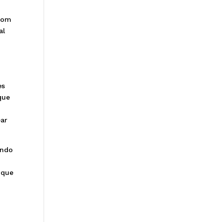
 com
al
es
que
ear
endo
 que