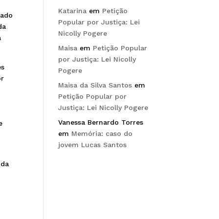
Katarina
em
Petição
rado
Popular por Justiça: Lei
da
Nicolly Pogere
a
Maisa
em
Petição Popular
por Justiça: Lei Nicolly
es
Pogere
or
Maisa da Silva Santos
em
Petição Popular por
Justiça: Lei Nicolly Pogere
Vanessa Bernardo Torres
e
em
Memória: caso do
jovem Lucas Santos
 da