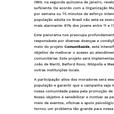
OMS, na segunda quinzena de janeiro, revelou
suficiente. De acordo com a Organização M
por semana ou 75 minutos de esforço inte
população adulta no Brasil não está se exer
mais alarmante: 81% dos jovens entre 11 e 1
Este panorama nos preocupa profundamente,
responsáveis por diversas doenças e condiç
meio do projeto
ComuniSaúde
, está intens
objetivo de melhorar o acesso ao atendimen
comunitárias. Este projeto será implementad
João de Meriti, Belford Roxo, Nilópolis e M
outras instituições locais.
A participação ativa dos moradores será es
população e garantir que a campanha seja in
nossa comunidade passa pela promoção de háb
Nosso objetivo é sensibilizar e motivar as 
meio de eventos, oficinas e apoio psicoló
tornou um problema tão grande para nossa 