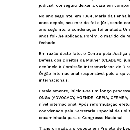
judicial, conseguiu deixar a casa em companh
No ano seguinte, em 1984, Maria da Penha i
anos depois, seu marido foi a júri, sendo c
ano seguinte, a condenação foi anulada. U
anos foi-lhe aplicada. Porém, o marido de 
fechado.
Em razão deste fato, o Centro pela Justiça 
Defesa dos Direitos da Mulher (CLADEM), j
denúncia à Comissão Interamericana de Dir
Órgão Internacional responsável pelo arqu
internacionais.
Paralelamente, iniciou-se um longo process
ONGs (ADVOCACY, AGENDE, CEPIA, CFEMEA, CL
nível internacional. Após reformulação efet
coordenado pela Secretaria Especial de Polí
encaminhada para o Congresso Nacional.
Transformada a proposta em Projeto de Lei,