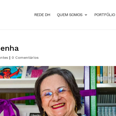
REDE DH
QUEM SOMOS
PORTFÓLIO
Penha
antes
|
0 Comentários