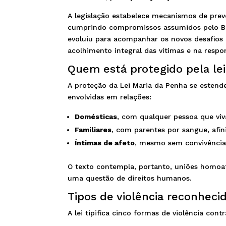
A legislação estabelece mecanismos de preve
cumprindo compromissos assumidos pelo Bras
evoluiu para acompanhar os novos desafios 
acolhimento integral das vítimas e na respo
Quem está protegido pela lei
A proteção da Lei Maria da Penha se estende
envolvidas em relações:
Domésticas
, com qualquer pessoa que vi
Familiares
, com parentes por sangue, afi
Íntimas de afeto
, mesmo sem convivênci
O texto contempla, portanto, uniões homoaf
uma questão de direitos humanos.
Tipos de violência reconheci
A lei tipifica cinco formas de violência contr