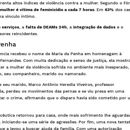
nfrenta altos índices de violência contra a mulher. Segundo o F
mulher é vítima de feminicídio a cada 7 horas
. Em
63%
dos cas
a vínculo íntimo.
s serviços
, a
falta de DEAMs 24h
, a
integração de dados
e o
ores reincidentes.
Penha
olência recebeu o nome de Maria da Penha em homenagem à
Fernandes. Com muita dedicação e senso de justiça, ela mostr
er a mulher da violência sofrida no ambiente mais inesperado,
sto, seu companheiro, marido ou namorado.
 seu marido, Marco Antônio Heredia Viveiros, professor
ela, perdeu os movimentos das pernas e se viu presa em uma
tar o crime, afirmando que o disparo havia sido cometido por
cêutica retornou para casa, onde mais sofrimento lhe aguardav
 iniciando-se uma série de agressões. Por fim, uma nova tentat
que a levou a buscar ajuda da família. Com uma autorização