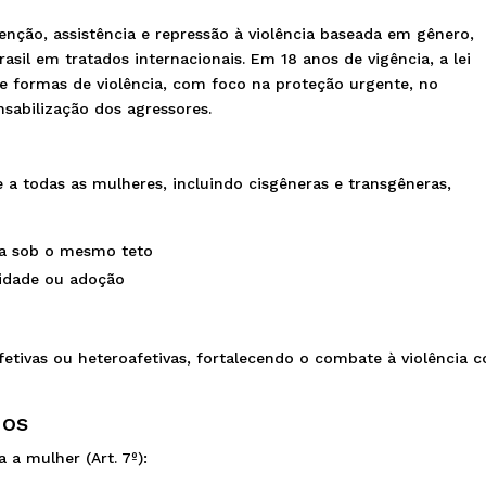
nção, assistência e repressão à violência baseada em gênero,
il em tratados internacionais. Em 18 anos de vigência, a lei
e formas de violência, com foco na proteção urgente, no
nsabilização dos agressores.
 a todas as mulheres, incluindo cisgêneras e transgêneras,
va sob o mesmo teto
nidade ou adoção
a
etivas ou heteroafetivas, fortalecendo o combate à violência 
dos
a a mulher (Art. 7º):