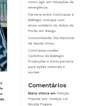
como agir em situações de
emergência
Parceria entre ComCausa e
BeMagic começa com
show solidário do Ratos de
Porão em Bangu
ComuniSaúde: Dia Nacional
da Saúde Única
ComCausa recebe
Carlinhos da BeMagic
Produções e inicia parceria
para ações culturais e
sociais
na
Comentários
da
Maria Vitória
em
Petição
ão
Popular por Justiça: Lei
 de
Nicolly Pogere