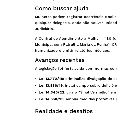
Como buscar ajuda
Mulheres podem registrar ocorrência e soli
qualquer delegacia, onde não houver unidad
Judiciário.
A Central de Atendimento à Mulher – 180 fu
Municipal com Patrulha Maria da Penha), C
humanizado e emitir relatórios médicos.
Avanços recentes
A legislação foi fortalecida com normas co
Lei 13.772/18
: criminaliza divulgação de c
Lei 13.836/19
: inclui campo sobre deficiên
Lei 14.340/22
: cria o “Sinal Vermelho” e
Lei 14.550/23
: amplia medidas protetivas 
Realidade e desafios