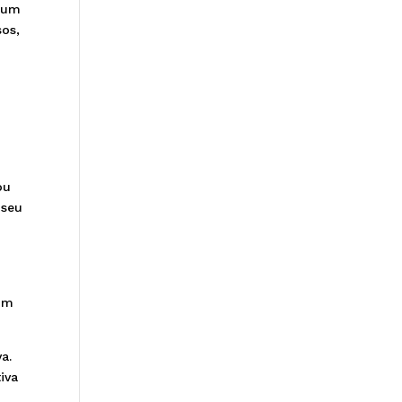
órum
os,
ou
 seu
 um
a.
iva