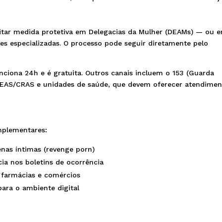
citar medida protetiva em Delegacias da Mulher (DEAMs) — ou 
es especializadas. O processo pode seguir diretamente pelo
nciona 24h e é gratuita. Outros canais incluem o 153 (Guarda
REAS/CRAS e unidades de saúde, que devem oferecer atendime
mplementares:
enas íntimas (revenge porn)
cia nos boletins de ocorrência
m farmácias e comércios
para o ambiente digital