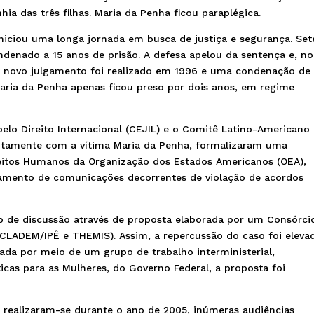
ia das três filhas. Maria da Penha ficou paraplégica.
niciou uma longa jornada em busca de justiça e segurança. Set
ondenado a 15 anos de prisão. A defesa apelou da sentença e, no
m novo julgamento foi realizado em 1996 e uma condenação de
Maria da Penha apenas ficou preso por dois anos, em regime
pelo Direito Internacional (CEJIL) e o Comitê Latino-Americano
untamente com a vítima Maria da Penha, formalizaram uma
eitos Humanos da Organização dos Estados Americanos (OEA),
ivamento de comunicações decorrentes de violação de acordos
o de discussão através de proposta elaborada por um Consórci
ADEM/IPÊ e THEMIS). Assim, a repercussão do caso foi eleva
uada por meio de um grupo de trabalho interministerial,
ticas para as Mulheres, do Governo Federal, a proposta foi
 realizaram-se durante o ano de 2005, inúmeras audiências