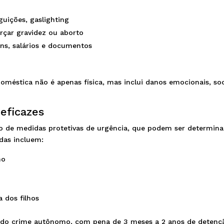
guições, gaslighting
orçar gravidez ou aborto
ens, salários e documentos
doméstica não é apenas física, mas inclui danos emocionais, soc
 eficazes
são de medidas protetivas de urgência, que podem ser determin
das incluem:
ho
 dos filhos
do crime autônomo, com pena de 3 meses a 2 anos de detenç