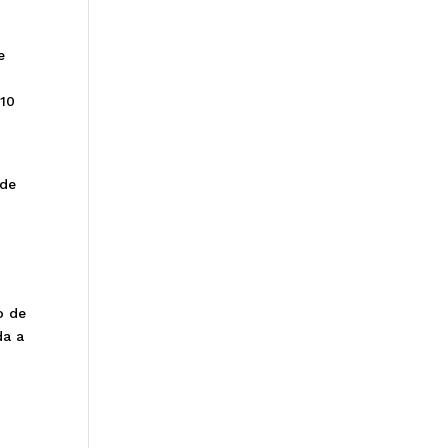
e
 10
 de
o de
da a