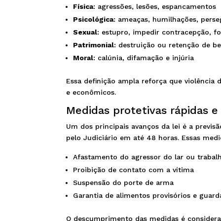
Física
: agressões, lesões, espancamentos
Psicológica
: ameaças, humilhações, perse
Sexual
: estupro, impedir contracepção, f
Patrimonial
: destruição ou retenção de b
Moral
: calúnia, difamação e injúria
Essa definição ampla reforça que violência 
e econômicos.
Medidas protetivas rápidas e
Um dos principais avanços da lei é a previ
pelo Judiciário em até 48 horas. Essas medi
Afastamento do agressor do lar ou trabal
Proibição de contato com a vítima
Suspensão do porte de arma
Garantia de alimentos provisórios e guarda
O descumprimento das medidas é considera