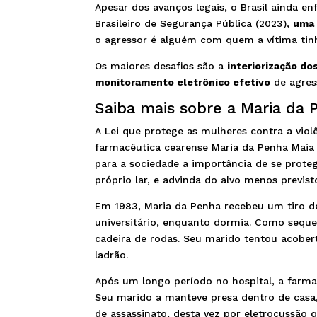
Apesar dos avanços legais, o Brasil ainda e
Brasileiro de Segurança Pública (2023),
uma 
o agressor é alguém com quem a vítima tinh
Os maiores desafios são a
interiorização do
monitoramento eletrônico efetivo
de agress
Saiba mais sobre a Maria da 
A Lei que protege as mulheres contra a vi
farmacêutica cearense Maria da Penha Maia 
para a sociedade a importância de se proteg
próprio lar, e advinda do alvo menos previ
Em 1983, Maria da Penha recebeu um tiro de
universitário, enquanto dormia. Como sequ
cadeira de rodas. Seu marido tentou acober
ladrão.
Após um longo período no hospital, a farma
Seu marido a manteve presa dentro de casa,
de assassinato, desta vez por eletrocussão 