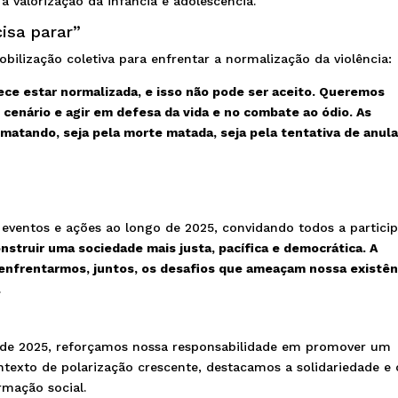
a valorização da infância e adolescência.
isa parar”
ilização coletiva para enfrentar a normalização da violência:
ce estar normalizada, e isso não pode ser aceito. Queremos
 cenário e agir em defesa da vida e no combate ao ódio. As
atando, seja pela morte matada, seja pela tentativa de anul
entos e ações ao longo de 2025, convidando todos a particip
nstruir uma sociedade mais justa, pacífica e democrática. A
enfrentarmos, juntos, os desafios que ameaçam nossa existên
.
e 2025, reforçamos nossa responsabilidade em promover um
exto de polarização crescente, destacamos a solidariedade e 
rmação social.