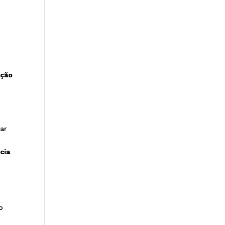
ação
ar
cia
o