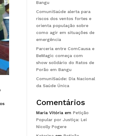
Bangu
ComuniSaúde alerta para
riscos dos ventos fortes e
orienta população sobre
como agir em situações de
emergência
Parceria entre ComCausa e
BeMagic começa com
show solidário do Ratos de
Porão em Bangu
ComuniSaúde: Dia Nacional
da Saúde Única
a
Comentários
tos
Maria Vitória
em
Petição
Popular por Justiça: Lei
Nicolly Pogere
Katarina
em
Petição