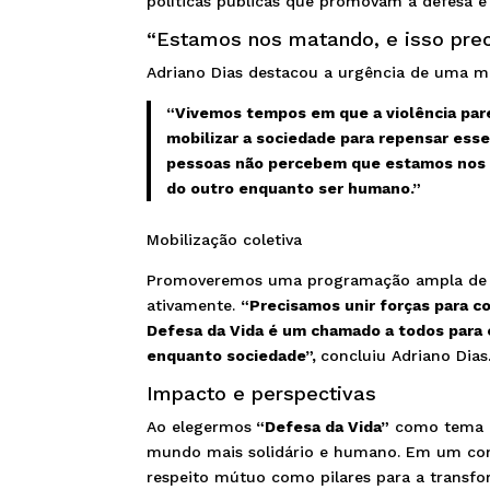
políticas públicas que promovam a defesa e 
“Estamos nos matando, e isso prec
Adriano Dias destacou a urgência de uma mob
“Vivemos tempos em que a violência pare
mobilizar a sociedade para repensar esse
pessoas não percebem que estamos nos m
do outro enquanto ser humano.”
Mobilização coletiva
Promoveremos uma programação ampla de ev
ativamente.
“Precisamos unir forças para co
Defesa da Vida é um chamado a todos para 
enquanto sociedade”,
concluiu Adriano Dias
Impacto e perspectivas
Ao elegermos
“Defesa da Vida”
como tema d
mundo mais solidário e humano. Em um cont
respeito mútuo como pilares para a transfo