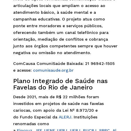
articulações locais que ampliam o acesso ao
atendimento básico, à saúde mental e a
campanhas educativas. O projeto atua como
ponte entre moradores e serviços públicos,
oferecendo também um canal telefônico para
orientação, mediação de conflitos e cobrança
junto aos órgãos competentes sempre que houver
negativa ou omissão no atendimento.
ComCausa ComuniSaúde Baixada: 21 96942-1505
e acesse:
comunisaude.org.br
Plano Integrado de Saúde nas
Favelas do Rio de Janeiro
Desde 2021, mais de R$ 22 milhões foram
investidos em projetos de saúde nas favelas
cariocas, com apoio da Lei Nº 8.972/20 e
do Fundo Especial da
ALERJ
. Instituições
renomadas como
a
Fiocruz
,
IFF
,
UENF
,
UFRJ
,
UERJ
,
PUCRJ
,
SBPC,
Al