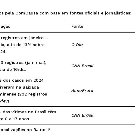
dos pela ComCausa com base em fontes oficiais e jornalísticas:
uação
Fonte
 registros em janeiro –
dia, alta de 13% sobre
O Dia
/24
33 registros (jan–mai),
CNN Brasil
ia de 16/dia
 dos casos em 2024
rreram na Baixada
AlmaPreta
minense (292 registros
–fev)
 das vítimas no Brasil têm
CNN Brasil
re 0 e 17 anos
localizações no RJ no 1º