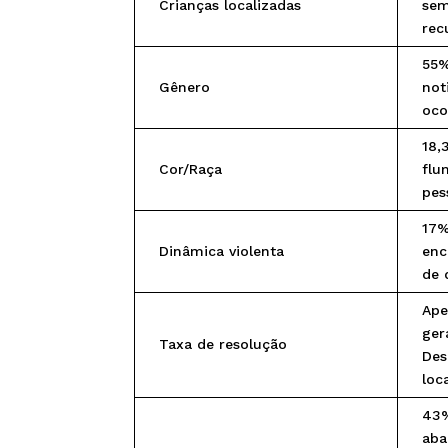
Crianças localizadas
sem
rec
55%
Gênero
not
oco
18,
Cor/Raça
flu
pes
17%
Dinâmica violenta
enc
de 
Ape
ger
Taxa de resolução
Des
loc
43%
aba