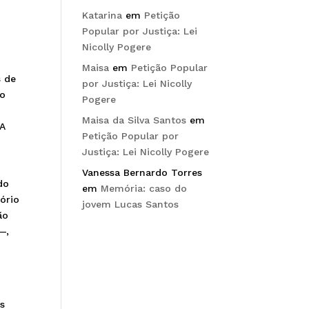
Katarina
em
Petição
Popular por Justiça: Lei
Nicolly Pogere
Maisa
em
Petição Popular
s de
por Justiça: Lei Nicolly
ao
Pogere
Maisa da Silva Santos
em
 A
Petição Popular por
Justiça: Lei Nicolly Pogere
Vanessa Bernardo Torres
do
em
Memória: caso do
ório
jovem Lucas Santos
ão
—,
as