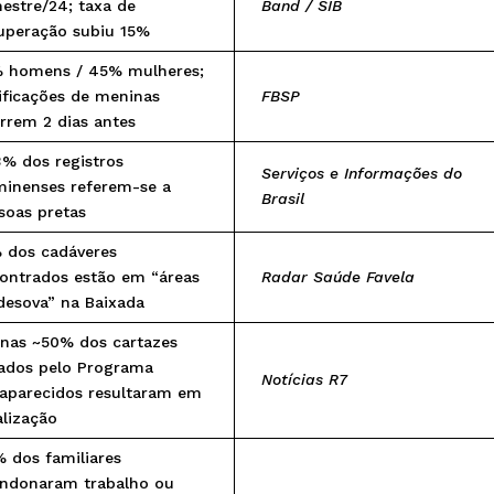
estre/24; taxa de
Band / SIB
uperação subiu 15%
 homens / 45% mulheres;
ificações de meninas
FBSP
rrem 2 dias antes
3% dos registros
Serviços e Informações do
minenses referem-se a
Brasil
soas pretas
 dos cadáveres
ontrados estão em “áreas
Radar Saúde Favela
desova” na Baixada
nas ~50% dos cartazes
ados pelo Programa
Notícias R7
aparecidos resultaram em
alização
 dos familiares
ndonaram trabalho ou