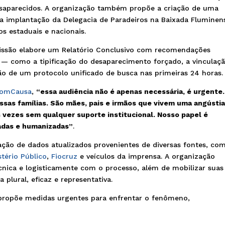
desaparecidos. A organização também propõe a criação de uma
implantação da Delegacia de Paradeiros na Baixada Fluminen
os estaduais e nacionais.
issão elabore um Relatório Conclusivo com recomendações
as — como a tipificação do desaparecimento forçado, a vinculaç
ão de um protocolo unificado de busca nas primeiras 24 horas.
 ComCausa
,
“essa audiência não é apenas necessária, é urgente.
essas famílias. São mães, pais e irmãos que vivem uma angústi
s vezes sem qualquer suporte institucional. Nosso papel é
radas e humanizadas”
.
ão de dados atualizados provenientes de diversas fontes, co
stério Público
,
Fiocruz
e veículos da imprensa. A organização
nica e logisticamente com o processo, além de mobilizar suas
 plural, eficaz e representativa.
propõe medidas urgentes para enfrentar o fenômeno,