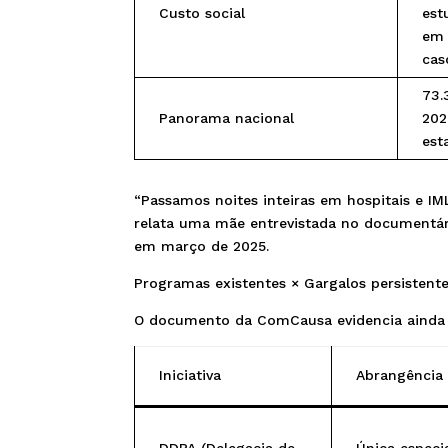
Custo social
est
em 
cas
73.
Panorama nacional
202
est
“Passamos noites inteiras em hospitais e I
relata uma mãe entrevistada no documentá
em março de 2025.
Programas existentes × Gargalos persistent
O documento da ComCausa evidencia ainda 
Iniciativa
Abrangência
DDPA (Delegacia de
Única especi