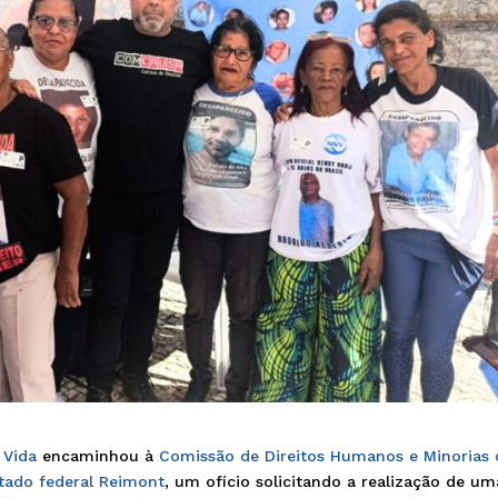
 Vida
encaminhou à
Comissão de Direitos Humanos e Minorias 
tado federal Reimont
, um ofício solicitando a realização de um