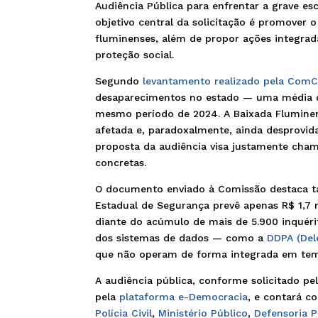
Audiência Pública para enfrentar a grave e
objetivo central da solicitação é promover o
fluminenses, além de propor ações integrada
proteção social.
Segundo
levantamento realizado pela Com
desaparecimentos no estado — uma média d
mesmo período de 2024. A Baixada Fluminen
afetada e, paradoxalmente, ainda desprovid
proposta da audiência visa justamente chama
concretas.
O documento enviado à Comissão destaca ta
Estadual de Segurança prevê apenas R$ 1,7 
diante do acúmulo de mais de 5.900 inquéri
dos sistemas de dados — como a
DDPA (Del
que não operam de forma integrada em temp
A audiência pública, conforme solicitado pe
pela
plataforma e-Democracia
, e contará c
Polícia Civil
,
Ministério Público
,
Defensoria P