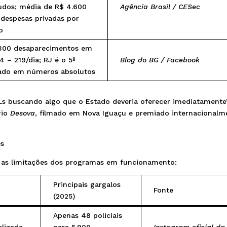
udos; média de R$ 4.600
Agência Brasil / CESec
despesas privadas por
o
300 desaparecimentos em
4 – 219/dia; RJ é o 5º
Blog do BG / Facebook
ado em números absolutos
MLs buscando algo que o Estado deveria oferecer imediatamente
rio
Desova
, filmado em Nova Iguaçu e premiado internacionalm
es
as limitações dos programas em funcionamento:
Principais gargalos
Fonte
(2025)
Apenas 48 policiais
alizada
para 5.900
Instagram oficial da