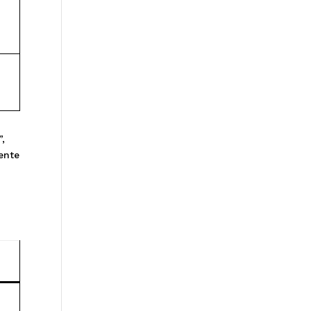
”,
ente