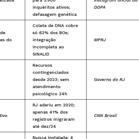
inquéritos ativos;
DDPA
defasagem genética
Coleta de DNA cobre
 de
só 62% dos BOs;
ses do
integração
MPRJ
incompleta ao
SINALID
Recursos
contingenciados
desde 2023; sem
Governo do RJ
atendimento
psicológico 24h
RJ aderiu em 2020;
apenas 41% dos
tivo
CNN Brasil
registros migraram
até dez/24
Nunca instalada; 4