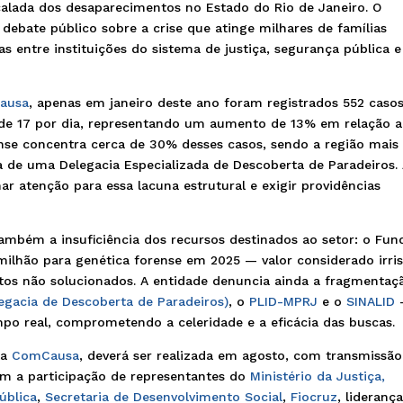
scalada dos desaparecimentos no Estado do Rio de Janeiro. O
 debate público sobre a crise que atinge milhares de famílias
s entre instituições do sistema de justiça, segurança pública e
Causa
, apenas em janeiro deste ano foram registrados 552 caso
e 17 por dia, representando um aumento de 13% em relação 
se concentra cerca de 30% desses casos, sendo a região mais
a de uma Delegacia Especializada de Descoberta de Paradeiros.
r atenção para essa lacuna estrutural e exigir providências
mbém a insuficiência dos recursos destinados ao setor: o Fun
milhão para genética forense em 2025 — valor considerado irris
tos não solucionados. A entidade denuncia ainda a fragmentaç
egacia de Descoberta de Paradeiros)
, o
PLID-MPRJ
e o
SINALID
o real, comprometendo a celeridade e a eficácia das buscas.
la
ComCausa
, deverá ser realizada em agosto, com transmissão
om a participação de representantes do
Ministério da Justiça,
ública
,
Secretaria de Desenvolvimento Social
,
Fiocruz
, lideranç