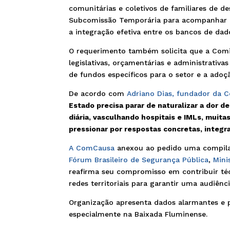
comunitárias e coletivos de familiares de 
Subcomissão Temporária para acompanhar a 
a integração efetiva entre os bancos de dad
O requerimento também solicita que a Com
legislativas, orçamentárias e administrativ
de fundos específicos para o setor e a adoç
De acordo com
Adriano Dias, fundador da
Estado precisa parar de naturalizar a dor d
diária, vasculhando hospitais e IMLs, muita
pressionar por respostas concretas, integ
A ComCausa
anexou ao pedido uma compilaç
Fórum Brasileiro de Segurança Pública
,
Mini
reafirma seu compromisso em contribuir téc
redes territoriais para garantir uma audiência
Organização apresenta dados alarmantes e 
especialmente na Baixada Fluminense.