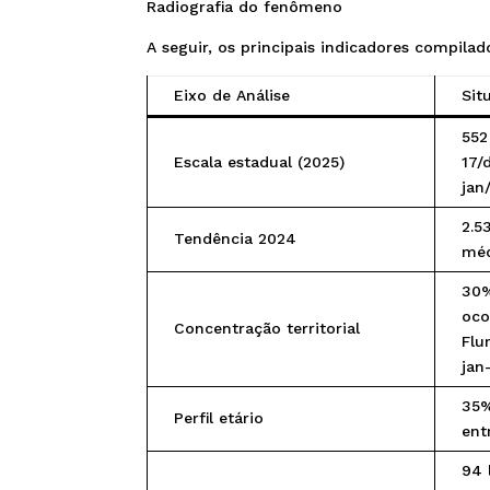
Radiografia do fenômeno
A seguir, os principais indicadores compila
Eixo de Análise
Sit
552
Escala estadual (2025)
17/
jan
2.5
Tendência 2024
méd
30%
oco
Concentração territorial
Flu
jan
35%
Perfil etário
ent
94 