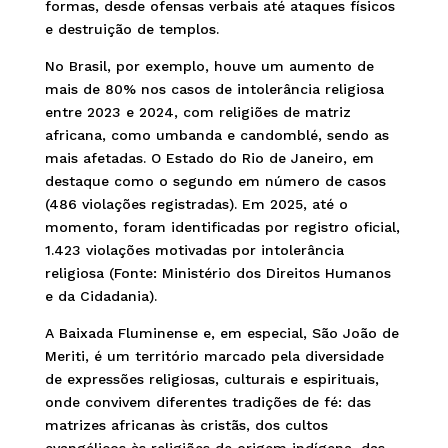
formas, desde ofensas verbais até ataques físicos
e destruição de templos.
No Brasil, por exemplo, houve um aumento de
mais de 80% nos casos de intolerância religiosa
entre 2023 e 2024, com religiões de matriz
africana, como umbanda e candomblé, sendo as
mais afetadas. O Estado do Rio de Janeiro, em
destaque como o segundo em número de casos
(486 violações registradas). Em 2025, até o
momento, foram identificadas por registro oficial,
1.423 violações motivadas por intolerância
religiosa (Fonte: Ministério dos Direitos Humanos
e da Cidadania).
A Baixada Fluminense e, em especial, São João de
Meriti, é um território marcado pela diversidade
de expressões religiosas, culturais e espirituais,
onde convivem diferentes tradições de fé: das
matrizes africanas às cristãs, dos cultos