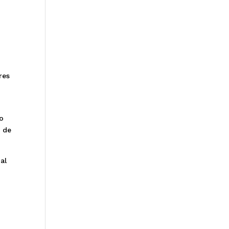
res
ço
o de
al