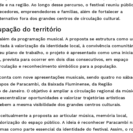
 e na região. Ao longo desse percurso, o festival reuniu públi
necedores, empreendedores e famílias, além de fortalecer a
ernativo fora dos grandes centros de circulação cultural.
pação do território
r além da programação musical. A proposta se estrutura como 
voltada à valorização da identidade local, à convivência comunitár
eu plano de trabalho, o projeto é apresentado como uma inicia
, prevista para ocorrer em dois dias consecutivos, em espaço
rculação e reconhecimento simbólico para a população.
 conta com nove apresentações musicais, sendo quatro no sába
rupos de Paracambi, da Baixada Fluminense, da Região
 de Janeiro. O objetivo é ampliar a circulação regional da músi
scentralizar oportunidades e valorizar trajetórias artísticas
ebem a mesma visibilidade dos grandes centros culturais.
nceitualmente a proposta ao articular música, memória local,
alorização do espaço público. A ideia é reconhecer Paracambi 
mas como parte essencial da identidade do festival. Assim, o r