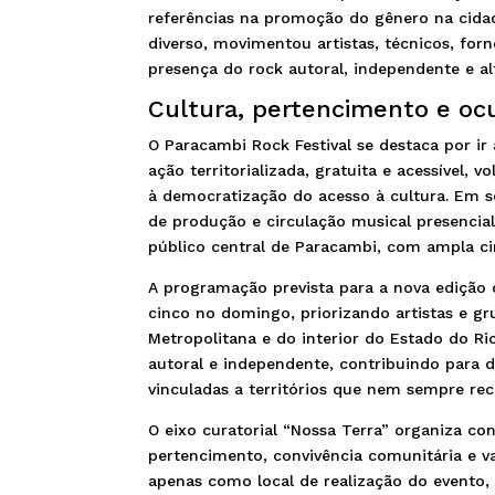
referências na promoção do gênero na cidade
diverso, movimentou artistas, técnicos, for
presença do rock autoral, independente e alt
Cultura, pertencimento e ocu
O Paracambi Rock Festival se destaca por i
ação territorializada, gratuita e acessível, 
à democratização do acesso à cultura. Em s
de produção e circulação musical presencial
público central de Paracambi, com ampla ci
A programação prevista para a nova edição
cinco no domingo, priorizando artistas e g
Metropolitana e do interior do Estado do Rio
autoral e independente, contribuindo para de
vinculadas a territórios que nem sempre rec
O eixo curatorial “Nossa Terra” organiza co
pertencimento, convivência comunitária e v
apenas como local de realização do evento, 