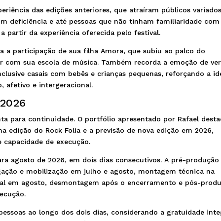
riência das edições anteriores, que atraíram públicos variados
 com deficiência e até pessoas que não tinham familiaridade com
partir da experiência oferecida pelo festival.
ra a participação de sua filha Amora, que subiu ao palco do
tar com sua escola de música. Também recorda a emoção de ve
inclusive casais com bebês e crianças pequenas, reforçando a id
 afetivo e intergeracional.
 2026
nta para continuidade. O portfólio apresentado por Rafael desta
ma edição do Rock Folia e a previsão de nova edição em 2026,
 capacidade de execução.
para agosto de 2026, em dois dias consecutivos. A pré-produção
lgação e mobilização em julho e agosto, montagem técnica na
stival em agosto, desmontagem após o encerramento e pós-prod
xecução.
pessoas ao longo dos dois dias, considerando a gratuidade inte