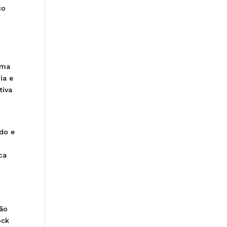
co
uma
ia e
tiva
do e
ca
não
ock