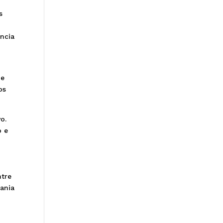
s
ência
de
os
o.
o e
ntre
dania