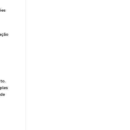
ões
zação
to.
ples
 de