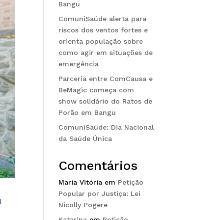
Bangu
ComuniSaúde alerta para
riscos dos ventos fortes e
orienta população sobre
como agir em situações de
emergência
Parceria entre ComCausa e
BeMagic começa com
show solidário do Ratos de
Porão em Bangu
ComuniSaúde: Dia Nacional
da Saúde Única
Comentários
Maria Vitória
em
Petição
Popular por Justiça: Lei
i
Nicolly Pogere
Katarina
em
Petição