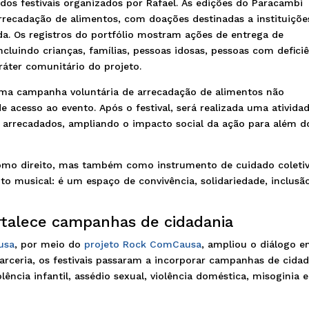
os festivais organizados por Rafael. As edições do Paracambi
recadação de alimentos, com doações destinadas a instituiçõe
da. Os registros do portfólio mostram ações de entrega de
ncluindo crianças, famílias, pessoas idosas, pessoas com defici
ráter comunitário do projeto.
 uma campanha voluntária de arrecadação de alimentos não
 acesso ao evento. Após o festival, será realizada uma ativida
os arrecadados, ampliando o impacto social da ação para além d
como direito, mas também como instrumento de cuidado coletiv
nto musical: é um espaço de convivência, solidariedade, inclusã
rtalece campanhas de cidadania
usa
, por meio do
projeto Rock ComCausa
, ampliou o diálogo e
parceria, os festivais passaram a incorporar campanhas de cida
ncia infantil, assédio sexual, violência doméstica, misoginia e