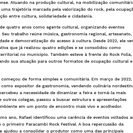
nse. Atuando na produção cultural, na mobilização comunitári
 uma trajetória marcada pela valorização do rock, pela ocupaç
ção entre cultura, solidariedade e cidadania.
 de quatro anos como agente cultural, organizando eventos
 Seu trabalho reúne música, gastronomia regional, artesanato,
rsidade e democratização do acesso à cultura. Desde 2022, ele v
ativa que já realizou quatro edições e se consolidou como
territorial no município. Também esteve à frente do Rock Folia,
ando sua atuação para outros formatos de ocupação cultural e
os começou de forma simples e comunitária. Em março de 2022,
i como expositor de gastronomia, vendendo culinária nordestin
 percebeu a necessidade de dinamizar a feira e torná-la mais
de outros colegas, passou a buscar estrutura e apresentações
 ambiente em um ponto de encontro mais vivo e acolhedor.
 ano, Rafael identificou uma carência de eventos voltados a
o primeiro Paracambi Rock Festival. A boa repercussão da
s e ajudou a consolidar o produtor como uma das principais