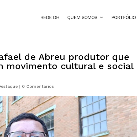
REDE DH
QUEM SOMOS
PORTFÓLIO
fael de Abreu produtor que
 movimento cultural e social
Destaque
|
0 Comentários