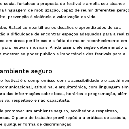
 social fortalece a proposta do festival e amplia seu alcance
uma linguagem de mobilização, capaz de reunir diferentes geraç
o, prevenção à violência e valorização da vida.
be, Rafael compartilhou os desafios e aprendizados de sua
estão a dificuldade de encontrar espaços adequados para a reali
ico em áreas periféricas e a falta de maior reconhecimento em
as para festivais musicais. Ainda assim, ele segue determinado a
a mostrar ao poder público a importância dos festivais para a
e ambiente seguro
 festival é o compromisso com a acessibilidade e o acolhimen
 comunicacional, atitudinal e arquitetônica, com linguagem sim
ara das informações sobre local, horários e programação, além
sivo, respeitoso e não capacitista.
 promover um ambiente seguro, acolhedor e respeitoso,
rsos. O plano de trabalho prevê repúdio a práticas de assédio,
 e qualquer forma de discriminação.