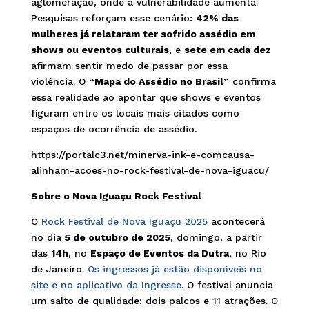
aglomeração, onde a vulnerabilidade aumenta.
Pesquisas reforçam esse cenário:
42% das
mulheres já relataram ter sofrido assédio em
shows ou eventos culturais
, e
sete em cada dez
afirmam sentir medo de passar por essa
violência. O
“Mapa do Assédio no Brasil”
confirma
essa realidade ao apontar que shows e eventos
figuram entre os locais mais citados como
espaços de ocorrência de assédio.
https://portalc3.net/minerva-ink-e-comcausa-
alinham-acoes-no-rock-festival-de-nova-iguacu/
Sobre o Nova Iguaçu Rock Festival
O
Rock Festival de Nova Iguaçu 2025
acontecerá
no dia
5 de outubro de 2025
, domingo, a partir
das
14h
, no
Espaço de Eventos da Dutra
, no Rio
de Janeiro.
Os ingressos já estão disponíveis no
site e no aplicativo da Ingresse
. O festival anuncia
um salto de qualidade: dois palcos e 11 atrações. O