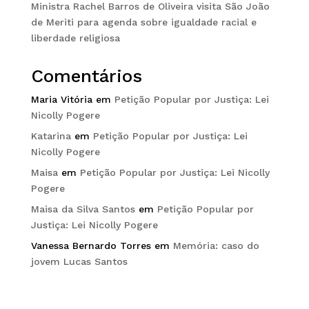
Ministra Rachel Barros de Oliveira visita São João
de Meriti para agenda sobre igualdade racial e
liberdade religiosa
Comentários
Maria Vitória
em
Petição Popular por Justiça: Lei
Nicolly Pogere
Katarina
em
Petição Popular por Justiça: Lei
Nicolly Pogere
Maisa
em
Petição Popular por Justiça: Lei Nicolly
Pogere
Maisa da Silva Santos
em
Petição Popular por
Justiça: Lei Nicolly Pogere
Vanessa Bernardo Torres
em
Memória: caso do
jovem Lucas Santos