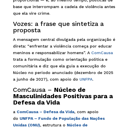
proporcional — e, ao mesmo tempo, políticas de
base que interrompam a cadeia de violência antes
que ela vire crime.
Vozes: a frase que sintetiza a
proposta
A mensagem central divulgada pela organização é
direta: “enfrentar a violência começa por educar
meninos e responsabilizar homens”. A
ComCausa
trata a formulação como orientação política e
comunitária e diz que ela guia a execução do
Núcleo no período anunciado (dezembro de 2025
a junho de 2027), com apoio do
UNFPA
.
ComCausa –
Núcleo de
Masculinidades Positivas para a
Defesa da Vida
a
ComCausa – Defesa da Vida
, com apoio
do
UNFPA – Fundo de População das Nações
Unidas (ONU)
, estrutura o
Núcleo de