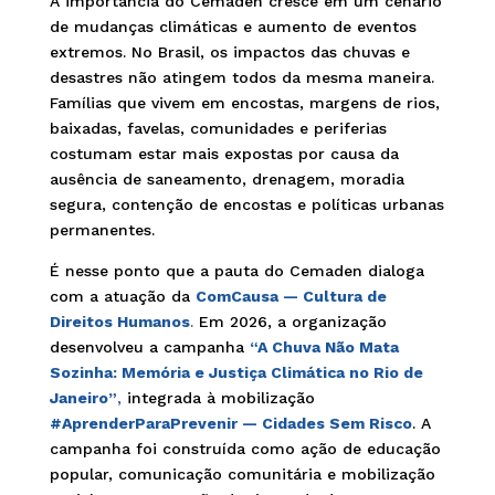
A importância do Cemaden cresce em um cenário
de mudanças climáticas e aumento de eventos
extremos. No Brasil, os impactos das chuvas e
desastres não atingem todos da mesma maneira.
Famílias que vivem em encostas, margens de rios,
baixadas, favelas, comunidades e periferias
costumam estar mais expostas por causa da
ausência de saneamento, drenagem, moradia
segura, contenção de encostas e políticas urbanas
permanentes.
É nesse ponto que a pauta do Cemaden dialoga
com a atuação da
ComCausa — Cultura de
Direitos Humanos
.
Em 2026, a organização
desenvolveu a campanha
“A Chuva Não Mata
Sozinha: Memória e Justiça Climática no Rio de
Janeiro”
,
integrada à mobilização
#AprenderParaPrevenir — Cidades Sem Risco
. A
campanha foi construída como ação de educação
popular, comunicação comunitária e mobilização