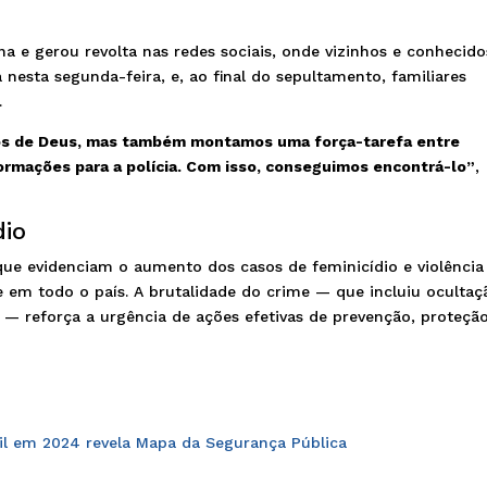
 e gerou revolta nas redes sociais, onde vizinhos e conhecido
a nesta segunda-feira, e, ao final do sepultamento, familiares
.
ãos de Deus, mas também montamos uma força-tarefa entre
ormações para a polícia. Com isso, conseguimos encontrá-lo”
,
dio
que evidenciam o aumento dos casos de feminicídio e violência
 em todo o país. A brutalidade do crime — que incluiu ocultaç
 — reforça a urgência de ações efetivas de prevenção, proteçã
sil em 2024 revela Mapa da Segurança Pública