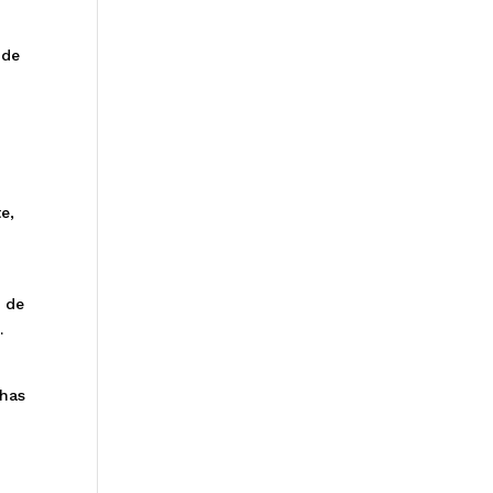
 de
e,
 de
.
lhas