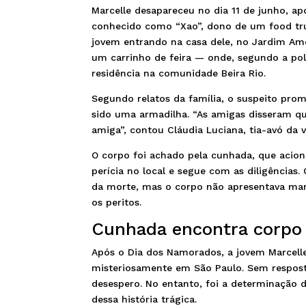
Marcelle desapareceu no dia 11 de junho, apó
conhecido como “Xao”, dono de um food tr
jovem entrando na casa dele, no Jardim Amé
um carrinho de feira — onde, segundo a polí
residência na comunidade Beira Rio.
Segundo relatos da família, o suspeito pro
sido uma armadilha. “As amigas disseram que
amiga”, contou Cláudia Luciana, tia-avó da v
O corpo foi achado pela cunhada, que acionou
perícia no local e segue com as diligências
da morte, mas o corpo não apresentava marc
os peritos.
Cunhada encontra corpo
Após o Dia dos Namorados, a jovem Marcelle 
misteriosamente em São Paulo. Sem resposta
desespero. No entanto, foi a determinação 
dessa história trágica.