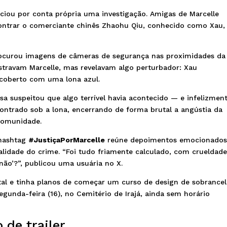
niciou por conta própria uma investigação. Amigas de Marcelle
contrar o comerciante chinês Zhaohu Qiu, conhecido como Xau,
procurou imagens de câmeras de segurança nas proximidades da
travam Marcelle, mas revelavam algo perturbador: Xau
coberto com uma lona azul.
a suspeitou que algo terrível havia acontecido — e infelizment
ncontrado sob a lona, encerrando de forma brutal a angústia da
comunidade.
 hashtag
#JustiçaPorMarcelle
reúne depoimentos emocionados
lidade do crime. “Foi tudo friamente calculado, com crueldade
não’?”, publicou uma usuária no X.
ital e tinha planos de começar um curso de design de sobrance
segunda-feira (16), no Cemitério de Irajá, ainda sem horário
de trailer