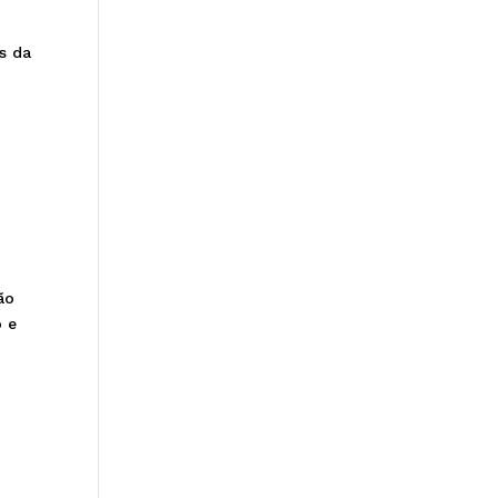
s da
ão
o e