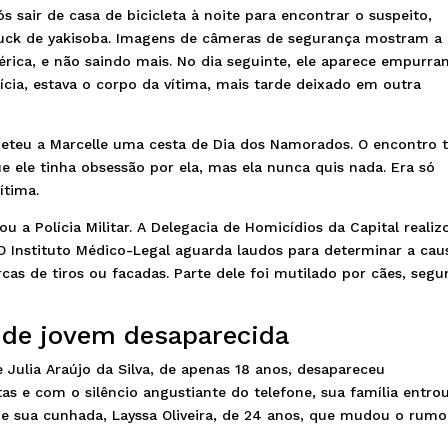
s sair de casa de bicicleta à noite para encontrar o suspeito,
uck de yakisoba. Imagens de câmeras de segurança mostram a
rica, e não saindo mais. No dia seguinte, ele aparece empurra
cia, estava o corpo da vítima, mais tarde deixado em outra
meteu a Marcelle uma cesta de Dia dos Namorados. O encontro t
 ele tinha obsessão por ela, mas ela nunca quis nada. Era só
ítima.
 a Polícia Militar. A Delegacia de Homicídios da Capital realiz
. O Instituto Médico-Legal aguarda laudos para determinar a cau
as de tiros ou facadas. Parte dele foi mutilado por cães, seg
 de jovem desaparecida
Julia Araújo da Silva, de apenas 18 anos, desapareceu
s e com o silêncio angustiante do telefone, sua família entro
de sua cunhada, Layssa Oliveira, de 24 anos, que mudou o rumo