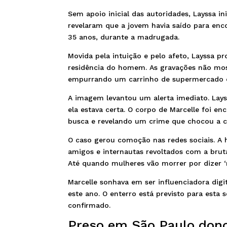
Sem apoio inicial das autoridades, Layssa i
revelaram que a jovem havia saído para en
35 anos, durante a madrugada.
Movida pela intuição e pelo afeto, Layssa 
residência do homem. As gravações não mos
empurrando um carrinho de supermercado 
A imagem levantou um alerta imediato. Layss
ela estava certa. O corpo de Marcelle foi e
busca e revelando um crime que chocou a 
O caso gerou comoção nas redes sociais. A
amigos e internautas revoltados com a bruta
Até quando mulheres vão morrer por dizer ‘
Marcelle sonhava em ser influenciadora dig
este ano. O enterro está previsto para esta 
confirmado.
Preso em São Paulo dono 