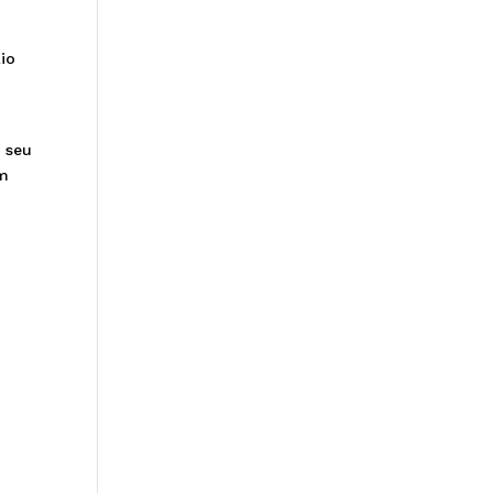
Rio
, seu
am