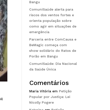
Bangu
ComuniSaúde alerta para
riscos dos ventos fortes e
orienta população sobre
como agir em situações de
emergência
Parceria entre ComCausa e
BeMagic começa com
show solidário do Ratos de
Porão em Bangu
ComuniSaúde: Dia Nacional
da Saúde Única
Comentários
Maria Vitória
em
Petição
Popular por Justiça: Lei
il
Nicolly Pogere
Katarina
em
Petição