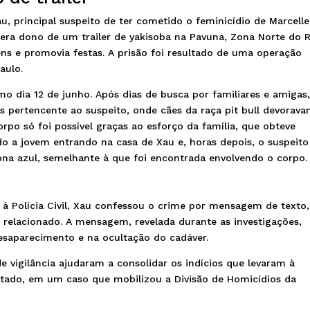
, principal suspeito de ter cometido o feminicídio de Marcelle
e era dono de um trailer de yakisoba na Pavuna, Zona Norte do 
ns e promovia festas. A prisão foi resultado de uma operação
aulo.
o dia 12 de junho. Após dias de busca por familiares e amigas
 pertencente ao suspeito, onde cães da raça pit bull devorav
orpo só foi possível graças ao esforço da família, que obteve
 a jovem entrando na casa de Xau e, horas depois, o suspeito
na azul, semelhante à que foi encontrada envolvendo o corpo.
Polícia Civil, Xau confessou o crime por mensagem de texto,
relacionado. A mensagem, revelada durante as investigações,
esaparecimento e na ocultação do cadáver.
vigilância ajudaram a consolidar os indícios que levaram à
estado, em um caso que mobilizou a Divisão de Homicídios da