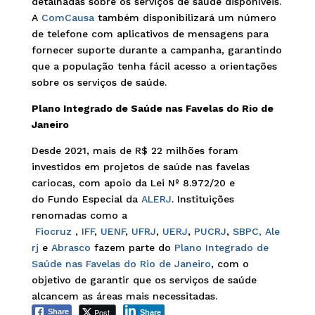
detalhadas sobre os serviços de saúde disponíveis.
A
ComCausa
também disponibilizará um número
de telefone com aplicativos de mensagens para
fornecer suporte durante a campanha, garantindo
que a população tenha fácil acesso a orientações
sobre os serviços de saúde.
Plano Integrado de Saúde nas Favelas do Rio de
Janeiro
Desde 2021, mais de R$ 22 milhões foram
investidos em projetos de saúde nas favelas
cariocas, com apoio da Lei Nº 8.972/20 e
do Fundo Especial da
ALERJ
. Instituições
renomadas como a
Fiocruz
,
IFF
,
UENF
,
UFRJ
,
UERJ
,
PUCRJ
,
SBPC,
Ale
rj
e
Abrasco
fazem parte do
Plano Integrado de
Saúde nas Favelas do Rio de Janeiro
, com o
objetivo de garantir que os serviços de saúde
alcancem as áreas mais necessitadas.
Post
Share
Share