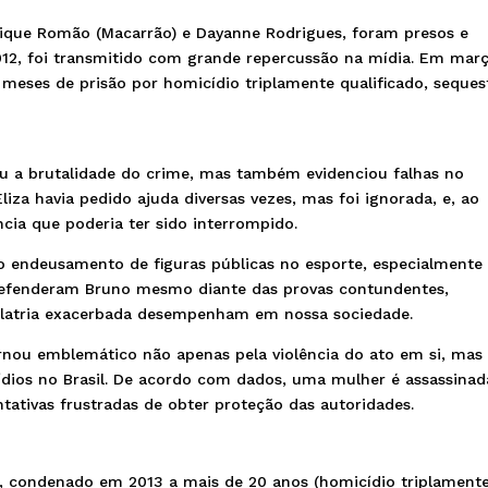
rique Romão (Macarrão) e Dayanne Rodrigues, foram presos e
12, foi transmitido com grande repercussão na mídia. Em mar
 meses de prisão por homicídio triplamente qualificado, seques
u a brutalidade do crime, mas também evidenciou falhas no
liza havia pedido ajuda diversas vezes, mas foi ignorada, e, ao
ncia que poderia ter sido interrompido.
o endeusamento de figuras públicas no esporte, especialmente
 defenderam Bruno mesmo diante das provas contundentes,
olatria exacerbada desempenham em nossa sociedade.
ornou emblemático não apenas pela violência do ato em si, mas
ídios no Brasil. De acordo com dados, uma mulher é assassinad
ntativas frustradas de obter proteção das autoridades.
o, condenado em 2013 a mais de 20 anos (homicídio triplament