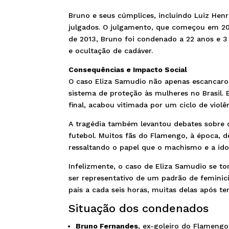
Bruno e seus cúmplices, incluindo Luiz Hen
julgados. O julgamento, que começou em 20
de 2013, Bruno foi condenado a 22 anos e 3
e ocultação de cadáver.
Consequências e Impacto Social
O caso Eliza Samudio não apenas escancaro
sistema de proteção às mulheres no Brasil. E
final, acabou vitimada por um ciclo de violê
A tragédia também levantou debates sobre 
futebol. Muitos fãs do Flamengo, à época,
ressaltando o papel que o machismo e a id
Infelizmente, o caso de Eliza Samudio se t
ser representativo de um padrão de feminic
país a cada seis horas, muitas delas após te
Situação dos condenados
Bruno Fernandes
, ex-goleiro do Flameng