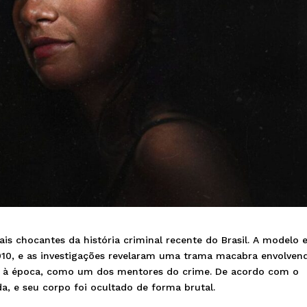
s chocantes da história criminal recente do Brasil. A modelo 
010, e as investigações revelaram uma trama macabra envolven
go à época, como um dos mentores do crime. De acordo com o
ada, e seu corpo foi ocultado de forma brutal.