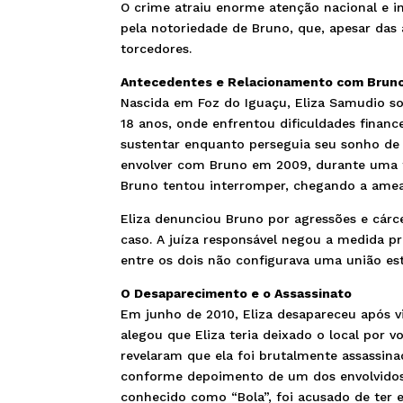
O crime atraiu enorme atenção nacional e i
pela notoriedade de Bruno, que, apesar das 
torcedores.
Antecedentes e Relacionamento com Brun
Nascida em Foz do Iguaçu, Eliza Samudio s
18 anos, onde enfrentou dificuldades finan
sustentar enquanto perseguia seu sonho de
envolver com Bruno em 2009, durante uma 
Bruno tentou interromper, chegando a ameaç
Eliza denunciou Bruno por agressões e cárc
caso. A juíza responsável negou a medida pr
entre os dois não configurava uma união est
O Desaparecimento e o Assassinato
Em junho de 2010, Eliza desapareceu após vi
alegou que Eliza teria deixado o local por v
revelaram que ela foi brutalmente assassinad
conforme depoimento de um dos envolvidos,
conhecido como “Bola”, foi acusado de ter 