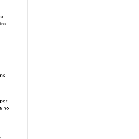
ço
tro
 no
 por
a no
e