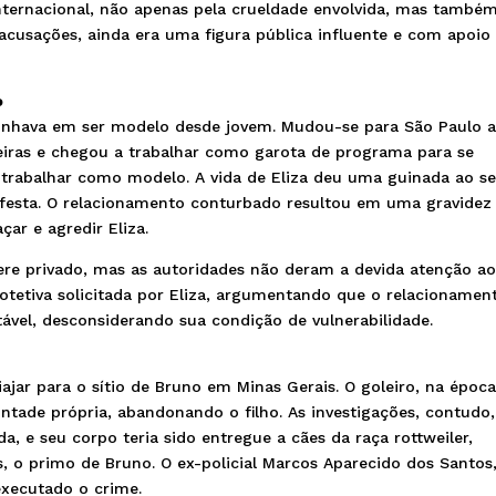
nternacional, não apenas pela crueldade envolvida, mas també
acusações, ainda era uma figura pública influente e com apoio
o
onhava em ser modelo desde jovem. Mudou-se para São Paulo 
ceiras e chegou a trabalhar como garota de programa para se
 trabalhar como modelo. A vida de Eliza deu uma guinada ao s
festa. O relacionamento conturbado resultou em uma gravidez
ar e agredir Eliza.
ere privado, mas as autoridades não deram a devida atenção a
otetiva solicitada por Eliza, argumentando que o relacionamen
ável, desconsiderando sua condição de vulnerabilidade.
ajar para o sítio de Bruno em Minas Gerais. O goleiro, na época
ontade própria, abandonando o filho. As investigações, contudo,
a, e seu corpo teria sido entregue a cães da raça rottweiler,
 o primo de Bruno. O ex-policial Marcos Aparecido dos Santos
executado o crime.