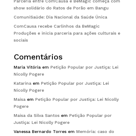
Parceria entre ComCausa e BeMagic começa com
show solidário do Ratos de Porão em Bangu
ComuniSaúde: Dia Nacional da Saúde Única
ComCausa recebe Carlinhos da BeMagic
Produções e inicia parceria para ações culturais e
sociais
Comentários
Maria Vitória
em
Petição Popular por Justiça: Lei
Nicolly Pogere
Katarina
em
Petição Popular por Justiça: Lei
Nicolly Pogere
Maisa
em
Petição Popular por Justiça: Lei Nicolly
Pogere
Maisa da Silva Santos
em
Petição Popular por
Justiça: Lei Nicolly Pogere
Vanessa Bernardo Torres
em
Memória: caso do