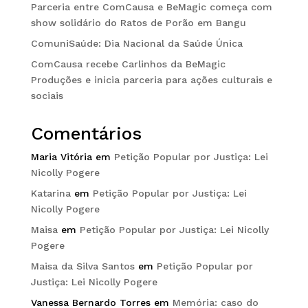
Parceria entre ComCausa e BeMagic começa com
show solidário do Ratos de Porão em Bangu
ComuniSaúde: Dia Nacional da Saúde Única
ComCausa recebe Carlinhos da BeMagic
Produções e inicia parceria para ações culturais e
sociais
Comentários
Maria Vitória
em
Petição Popular por Justiça: Lei
Nicolly Pogere
Katarina
em
Petição Popular por Justiça: Lei
Nicolly Pogere
Maisa
em
Petição Popular por Justiça: Lei Nicolly
Pogere
Maisa da Silva Santos
em
Petição Popular por
Justiça: Lei Nicolly Pogere
Vanessa Bernardo Torres
em
Memória: caso do