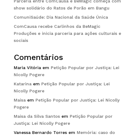
Parceria entre ComCausa e BeMagic começa com
show solidário do Ratos de Porão em Bangu
ComuniSaúde: Dia Nacional da Saúde Única
ComCausa recebe Carlinhos da BeMagic
Produções e inicia parceria para ações culturais e
sociais
Comentários
Maria Vitória
em
Petição Popular por Justiça: Lei
Nicolly Pogere
Katarina
em
Petição Popular por Justiça: Lei
Nicolly Pogere
Maisa
em
Petição Popular por Justiça: Lei Nicolly
Pogere
Maisa da Silva Santos
em
Petição Popular por
Justiça: Lei Nicolly Pogere
Vanessa Bernardo Torres
em
Memória: caso do