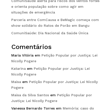
ComuniSaúde alerta para riscos dos ventos fortes
e orienta população sobre como agir em
situações de emergência
Parceria entre ComCausa e BeMagic começa com
show solidário do Ratos de Porão em Bangu
ComuniSaúde: Dia Nacional da Saúde Única
Comentários
Maria Vitória
em
Petição Popular por Justiça: Lei
Nicolly Pogere
Katarina
em
Petição Popular por Justiça: Lei
Nicolly Pogere
Maisa
em
Petição Popular por Justiça: Lei Nicolly
Pogere
Maisa da Silva Santos
em
Petição Popular por
Justiça: Lei Nicolly Pogere
Vanessa Bernardo Torres
em
Memória: caso do