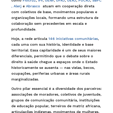
como
Fiocruz
,
IFF
,
UENF
,
UFRJ
,
UERJ
,
PUCRJ
,
SBPC
,
Alerj
e
Abrasco
atuam em cooperação direta
com coletivos de base, movimentos populares e
organizações locais, formando uma estrutura de
colaboração sem precedentes em escala e
profundidade.
Hoje, a rede articula
146 iniciativas comunitárias
,
cada uma com sua história, identidade e base
territorial. Essa capilaridade é um de seus maiores
diferenciais, permitindo que o debate sobre o
direito à saúde chegue a espaços onde o Estado
historicamente se ausenta — nas vielas, becos,
ocupações, periferias urbanas e áreas rurais
marginalizadas.
Outro pilar essencial é a diversidade dos parceiros:
associações de moradores, coletivos de juventude,
grupos de comunicação comunitária, instituições
de educação popular, terreiros de matriz africana,
articulações indígenas, movimentos de mulheres,