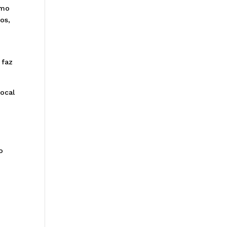
omo
os,
 faz
ocal
o