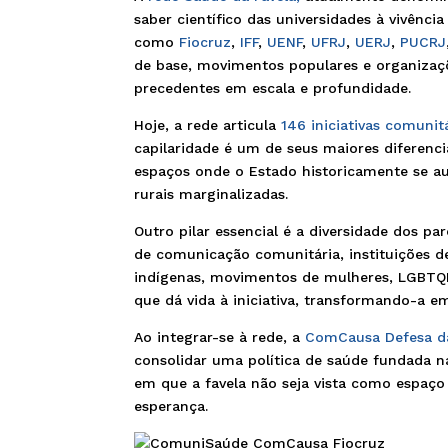
saber científico das universidades à vivênci
como
Fiocruz
,
IFF
,
UENF
,
UFRJ
,
UERJ
,
PUCRJ
de base, movimentos populares e organizaç
precedentes em escala e profundidade.
Hoje, a rede articula
146 iniciativas comunit
capilaridade é um de seus maiores diferenci
espaços onde o Estado historicamente se aus
rurais marginalizadas.
Outro pilar essencial é a diversidade dos pa
de comunicação comunitária, instituições de
indígenas, movimentos de mulheres, LGBTQIA
que dá vida à iniciativa, transformando-a 
Ao integrar-se à rede, a
ComCausa Defesa d
consolidar uma política de saúde fundada n
em que a favela não seja vista como espaço
esperança.