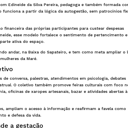
com Edineide da Silva Pereira, pedagoga e também formada c
o funciona a partir da lógica da autogestão, sem patrocínios fix
 financeira das próprias participantes para custear despesas
neide, esse modelo fortalece o sentimento de pertencimento e
arte ativa do espaço.
ndo andar, na Baixa do Sapateiro, e tem como meta ampliar o l
 mulheres da Maré.
etivo
as de conversa, palestras, atendimentos em psicologia, debates
nstrual. O coletivo também promove feiras culturais com foco n
, oficinas de xaropes artesanais, bazar e atividades abertas à
ios, ampliam o acesso à informação e reafirmam a favela como
to e defesa da vida.
sde a gestação