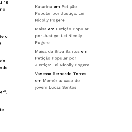
d-19
Katarina
em
Petição
 no
Popular por Justiça: Lei
Nicolly Pogere
Maisa
em
Petição Popular
por Justiça: Lei Nicolly
de o
Pogere
e
Maisa da Silva Santos
em
Petição Popular por
edo
Justiça: Lei Nicolly Pogere
onde
Vanessa Bernardo Torres
em
Memória: caso do
jovem Lucas Santos
er”,
te