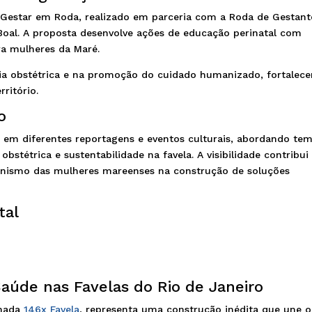
o Gestar em Roda, realizado em parceria com a Roda de Gestant
Boal. A proposta desenvolve ações de educação perinatal com
ara mulheres da Maré.
cia obstétrica e na promoção do cuidado humanizado, fortalec
ritório.
o
e em diferentes reportagens e eventos culturais, abordando te
stétrica e sustentabilidade na favela. A visibilidade contribui
onismo das mulheres mareenses na construção de soluções
tal
aúde nas Favelas do Rio de Janeiro
nada
146x Favela
, representa uma construção inédita que une o