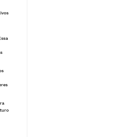
ivos
Essa
as
os
eres
ara
turo