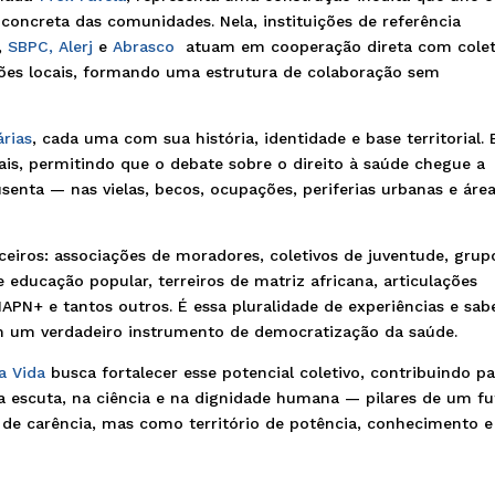
a concreta das comunidades. Nela, instituições de referência
,
SBPC,
Alerj
e
Abrasco
atuam em cooperação direta com colet
ões locais, formando uma estrutura de colaboração sem
árias
, cada uma com sua história, identidade e base territorial. 
ais, permitindo que o debate sobre o direito à saúde chegue a
enta — nas vielas, becos, ocupações, periferias urbanas e áre
rceiros: associações de moradores, coletivos de juventude, grup
 educação popular, terreiros de matriz africana, articulações
PN+ e tantos outros. É essa pluralidade de experiências e sab
em um verdadeiro instrumento de democratização da saúde.
a Vida
busca fortalecer esse potencial coletivo, contribuindo p
a escuta, na ciência e na dignidade humana — pilares de um fu
 de carência, mas como território de potência, conhecimento e