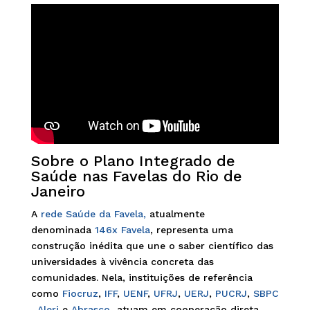
Sobre o Plano Integrado de
Saúde nas Favelas do Rio de
Janeiro
A
rede Saúde da Favela,
atualmente
denominada
146x Favela
, representa uma
construção inédita que une o saber científico das
universidades à vivência concreta das
comunidades. Nela, instituições de referência
como
Fiocruz
,
IFF
,
UENF
,
UFRJ
,
UERJ
,
PUCRJ
,
SBPC
,
Alerj
e
Abrasco
atuam em cooperação direta