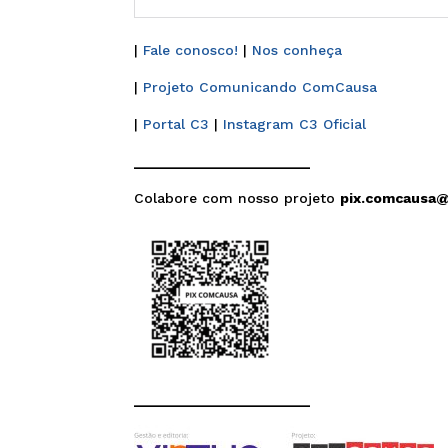
|
Fale conosco!
|
Nos conheça
|
Projeto Comunicando ComCausa
|
Portal C3
|
Instagram C3 Oficial
______________________
Colabore com nosso projeto
pix.comcausa
______________________