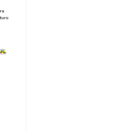
ara
turo