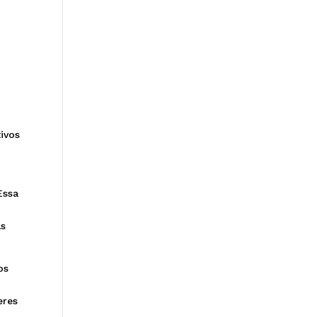
ivos
Essa
as
os
eres