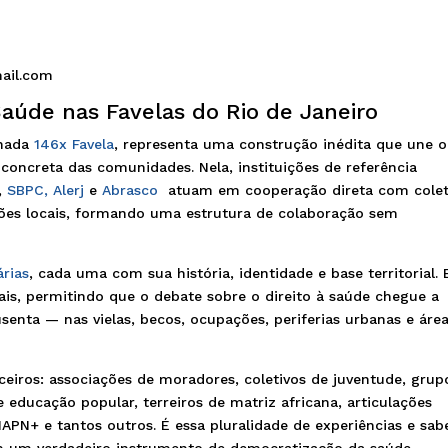
ail.com
aúde nas Favelas do Rio de Janeiro
nada
146x Favela
, representa uma construção inédita que une o
a concreta das comunidades. Nela, instituições de referência
,
SBPC,
Alerj
e
Abrasco
atuam em cooperação direta com colet
ões locais, formando uma estrutura de colaboração sem
árias
, cada uma com sua história, identidade e base territorial. 
ais, permitindo que o debate sobre o direito à saúde chegue a
enta — nas vielas, becos, ocupações, periferias urbanas e áre
rceiros: associações de moradores, coletivos de juventude, grup
 educação popular, terreiros de matriz africana, articulações
PN+ e tantos outros. É essa pluralidade de experiências e sab
em um verdadeiro instrumento de democratização da saúde.