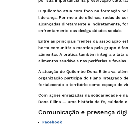
por sua importância na preservação cultural
O quilombo atua com foco na formação polí
liderança. Por meio de oficinas, rodas de c
alcançadas diretamente e indiretamente, fo
enfrentamento das desigualdades sociais.
Entre as principais frentes da associação e
horta comunitária mantida pelo grupo é fo
alimentar. A prática também integra a luta 
alimentos saudáveis nas periferias e favelas.
A atuação do Quilombo Dona Bilina vai além
organização participa do Plano Integrado de
fortalecendo o território como espaço de vid
Com ações enraizadas na solidariedade e na
Dona Bilina — uma história de fé, cuidado e 
Comunicação e presença digi
Facebook