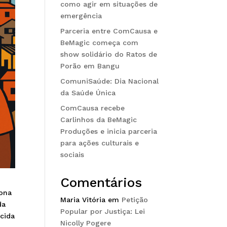
como agir em situações de
emergência
Parceria entre ComCausa e
BeMagic começa com
show solidário do Ratos de
Porão em Bangu
ComuniSaúde: Dia Nacional
da Saúde Única
ComCausa recebe
Carlinhos da BeMagic
Produções e inicia parceria
para ações culturais e
sociais
Comentários
zona
Maria Vitória
em
Petição
da
Popular por Justiça: Lei
ecida
Nicolly Pogere