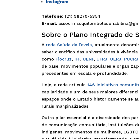
Instagram
Telefone:
(21) 98270-5354
E-mail:
assocrmscquilomboladonabilina@gm
Sobre o Plano Integrado de S
A
rede Saúde da Favela,
atualmente denomi
saber científico das universidades à vivênci
como
Fiocruz
,
IFF
,
UENF
,
UFRJ
,
UERJ
,
PUCRJ
de base, movimentos populares e organizaç
precedentes em escala e profundidade.
Hoje, a rede articula
146 iniciativas comunit
capilaridade é um de seus maiores diferenci
espaços onde o Estado historicamente se aus
rurais marginalizadas.
Outro pilar essencial é a diversidade dos pa
de comunicação comunitária, instituições de
indígenas, movimentos de mulheres, LGBTQIA
que dá vida à iniciativa, transformando-a 