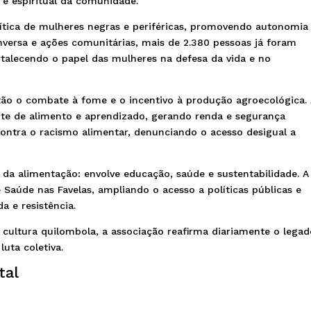
 e espiritual da comunidade.
tica de mulheres negras e periféricas, promovendo autonomia
onversa e ações comunitárias, mais de 2.380 pessoas já foram
rtalecendo o papel das mulheres na defesa da vida e no
stão o combate à fome e o incentivo à produção agroecológica.
nte de alimento e aprendizado, gerando renda e segurança
contra o racismo alimentar, denunciando o acesso desigual a
 da alimentação: envolve educação, saúde e sustentabilidade. A
 Saúde nas Favelas, ampliando o acesso a políticas públicas e
a e resistência.
 cultura quilombola, a associação reafirma diariamente o lega
luta coletiva.
tal