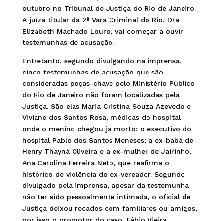
outubro no Tribunal de Justiça do Rio de Janeiro.
A juíza titular da 2ª Vara Criminal do Rio, Dra
Elizabeth Machado Louro, vai começar a ouvir
testemunhas de acusação.
Entretanto, segundo divulgando na imprensa,
cinco testemunhas de acusação que são
consideradas peças-chave pelo Ministério Público
do Rio de Janeiro não foram localizadas pela
Justiça. São elas Maria Cristina Souza Azevedo e
Viviane dos Santos Rosa, médicas do hospital
onde o menino chegou já morto; o executivo do
hospital Pablo dos Santos Meneses; a ex-babá de
Henry Thayná Oliveira e a ex-mulher de Jairinho,
Ana Carolina Ferreira Neto, que reafirma o
histórico de violência do ex-vereador. Segundo
divulgado pela imprensa, apesar da testemunha
não ter sido pessoalmente intimada, o oficial de
Justiça deixou recados com familiares ou amigos,
por isso o promotor do caso, Fábio Vieira,