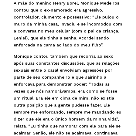
A mãe do menino Henry Borel, Monique Medeiros
contou que o ex-namorado era agressivo,
controlador, ciumento e possessivo: “Ele pulou o
muro da minha casa, invadiu e se incomodou com
a conversa no meu celular (com o pai da criança,
Leniel), que ele tinha a senha. Acordei sendo
enforcada na cama ao lado do meu filho”.
Monique contou também que recorria ao sexo
após suas constantes discussões, que as relações
sexuais entre o casal envolviam agressões por
parte de seu companheiro e que Jairinho a
enforcava para demonstrar poder: “Todas as
vezes que nós namorávamos, era como se fosse
um ritual. Era ele em cima de mim, não existia
outra posição que a gente pudesse fazer. Ele
sempre me enforcando, sempre me mandando eu
dizer que ele era o único homem da minha vida”,
relata. “Eu tinha que namorar com ele para ele se
acalmar. Senão, ele não se acalmava, continuava