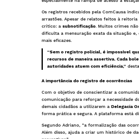
especialmente na rampa de acesso à estaçã
Os registros recebidos pela ComCausa indi
arrastões. Apesar de relatos feitos à reitor
crítico: a
subnotificação
. Muitos crimes nã
dificulta a mensuração exata da situação e
mais eficazes.
“Sem o registro policial, é impossível qu
recursos de maneira assertiva. Cada bol
autoridades atuem com eficiência,”
dest
A importância do registro de ocorrências
Com o objetivo de conscientizar a comunid
comunicação para reforçar a necessidade do
demais cidadãos a utilizarem a
Delegacia O
forma prática e segura. A plataforma está 
Segundo Adriano, “a formalização das ocorrê
Além disso, ajuda a criar um histórico de 