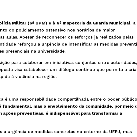
lícia Militar (6º BPM)
e à
6ª Inspetoria da Guarda Municipal
, a
to do policiamento ostensivo nos horários de maior
 aulas. Apesar de reconhecer os esforços já realizados pelas
ntidade reforçou a urgência de intensificar as medidas preventi
s presenciais na universidade.
ção para colaborar em iniciativas conjuntas entre autoridades
oposta visa estabelecer um diálogo contínuo que permita a cri
pida à violência na região.
a é uma responsabilidade compartilhada entre o poder público
é fundamental, mas o envolvimento da comunidade, por meio 
m ações preventivas, é indispensável para transformar a
as a urgência de medidas concretas no entorno da UERJ, mas