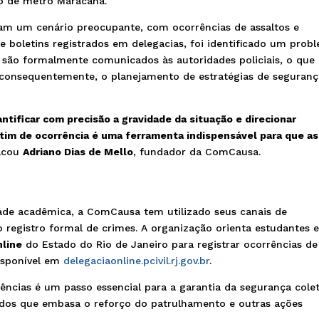
o de metrô Maracanã.
cam um cenário preocupante, com ocorrências de assaltos e
ia e boletins registrados em delegacias, foi identificado um prob
o são formalmente comunicados às autoridades policiais, o que
, consequentemente, o planejamento de estratégias de seguran
antificar com precisão a gravidade da situação e direcionar
etim de ocorrência é uma ferramenta indispensável para que as
acou
Adriano Dias de Mello
, fundador da ComCausa.
ade acadêmica, a ComCausa tem utilizado seus canais de
 registro formal de crimes. A organização orienta estudantes 
nline
do Estado do Rio de Janeiro para registrar ocorrências de
disponível em
delegaciaonline.pcivil.rj.gov.br
.
ncias é um passo essencial para a garantia da segurança colet
dados que embasa o reforço do patrulhamento e outras ações