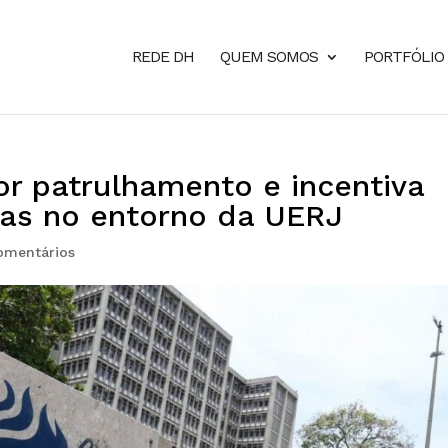
REDE DH
QUEM SOMOS
PORTFÓLIO
or patrulhamento e incentiva
ias no entorno da UERJ
omentários