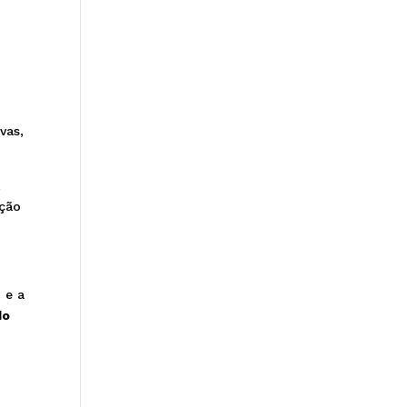
vas,
,
ação
 e a
do