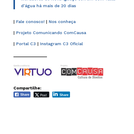
d’água há mais de 20 dias
|
Fale conosco!
|
Nos conheça
|
Projeto Comunicando ComCausa
|
Portal C3
|
Instagram C3 Oficial
______________
Compartilhe:
Post
Share
Share