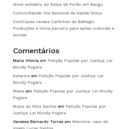
show solidário do Ratos de Porão em Bangu
ComuniSaúde: Dia Nacional da Saúde Única
ComCausa recebe Carlinhos da BeMagic
Produções e inicia parceria para ações culturais e
sociais
Comentários
Maria Vitória
em
Petição Popular por Justiça: Lei
Nicolly Pogere
Katarina
em
Petição Popular por Justiça: Lei
Nicolly Pogere
Maisa
em
Petição Popular por Justiça: Lei Nicolly
Pogere
Maisa da Silva Santos
em
Petição Popular por
Justiça: Lei Nicolly Pogere
Vanessa Bernardo Torres
em
Memória: caso do
jovem Lucas Santos