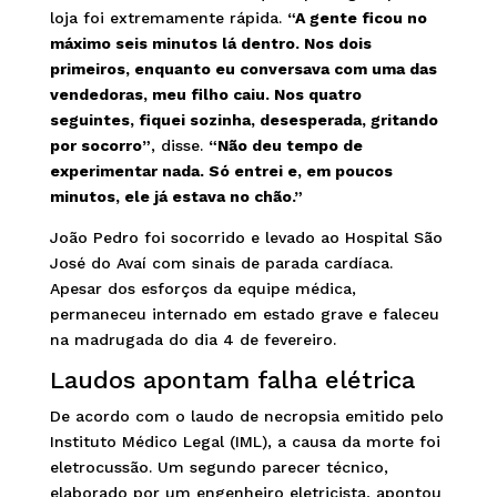
loja foi extremamente rápida.
“A gente ficou no
máximo seis minutos lá dentro. Nos dois
primeiros, enquanto eu conversava com uma das
vendedoras, meu filho caiu. Nos quatro
seguintes, fiquei sozinha, desesperada, gritando
por socorro”
, disse.
“Não deu tempo de
experimentar nada. Só entrei e, em poucos
minutos, ele já estava no chão.”
João Pedro foi socorrido e levado ao Hospital São
José do Avaí com sinais de parada cardíaca.
Apesar dos esforços da equipe médica,
permaneceu internado em estado grave e faleceu
na madrugada do dia 4 de fevereiro.
Laudos apontam falha elétrica
De acordo com o laudo de necropsia emitido pelo
Instituto Médico Legal (IML), a causa da morte foi
eletrocussão. Um segundo parecer técnico,
elaborado por um engenheiro eletricista, apontou