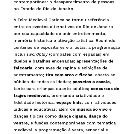
contemporânea: o desaparecimento de pessoas
no Estado do Rio de Janeiro.
A Feira Medieval Carioca se tornou referência
entre os eventos alternativos do Rio de Janeiro
por sua capacidade de unir entretenimento,
memória histórica e ativação artística. Reunindo
centenas de expositores e artistas, a programação
inclui
swordplay
(combates com espadas) em
duelos e batalhas encenadas; apresentações de
falcoaria
, com aves de rapina e exibições de
adestramento;
tiro com arco e flecha
, aberto ao
público de todas as idades;
passeios a cavalo
,
tanto para crianças quanto adultos;
concursos de
trajes medievais
, premiando criatividade e
fidelidade histórica;
espaço kids
, com atividades
lúdicas e educativas; além de
música ao vivo
e
danças típicas como
dança cigana
,
dança do
ventre
, e fusões contemporâneas com temática
medieval. A programação é vasta, sensorial e