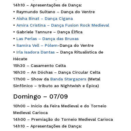
14h10 – Apresentações de Dança:
• Raymundo Sultano – Dança do Ventre
•
Aisha Binat – Dança Cigana
•
Amira Cristina – Dança Fusion Rock Medieval
• Gabriele Tannure – Dança Élfica
•
Las Perlas – Dança das Bruxas
•
Samira Vell – Pólem
-Dança do Ventre
•
Irla Isadora Dantas
– Dança Ritualística de
Hécate
15h30 – Casamento Celta
16h30 – An Dóchas – Dança Circular Celta
17h00 – Show da
Banda Stargazers
(Metal
Sinfônico – tributo ao Nightwish e Épica)
Domingo – 07/09
10h00 – Início da Feira Medieval e do Torneio
Medieval Carioca
14h00 – Premiação do Torneio Medieval Carioca
14h10 – Apresentações de Dança: