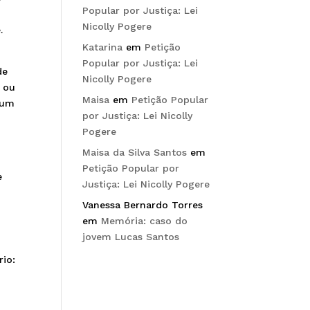
Popular por Justiça: Lei
,
Nicolly Pogere
.
Katarina
em
Petição
Popular por Justiça: Lei
de
Nicolly Pogere
s ou
Maisa
em
Petição Popular
 um
por Justiça: Lei Nicolly
Pogere
m
Maisa da Silva Santos
em
Petição Popular por
e
Justiça: Lei Nicolly Pogere
o
Vanessa Bernardo Torres
em
Memória: caso do
jovem Lucas Santos
rio: