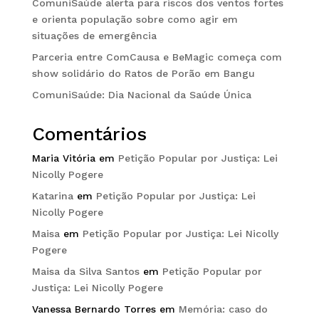
ComuniSaúde alerta para riscos dos ventos fortes
e orienta população sobre como agir em
situações de emergência
Parceria entre ComCausa e BeMagic começa com
show solidário do Ratos de Porão em Bangu
ComuniSaúde: Dia Nacional da Saúde Única
Comentários
Maria Vitória
em
Petição Popular por Justiça: Lei
Nicolly Pogere
Katarina
em
Petição Popular por Justiça: Lei
Nicolly Pogere
Maisa
em
Petição Popular por Justiça: Lei Nicolly
Pogere
Maisa da Silva Santos
em
Petição Popular por
Justiça: Lei Nicolly Pogere
Vanessa Bernardo Torres
em
Memória: caso do