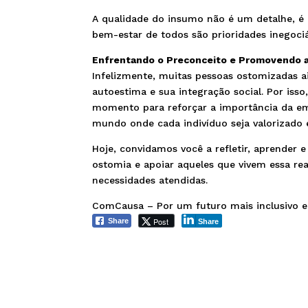
A qualidade do insumo não é um detalhe, é
bem-estar de todos são prioridades inegociá
Enfrentando o Preconceito e Promovendo a
Infelizmente, muitas pessoas ostomizadas 
autoestima e sua integração social. Por i
momento para reforçar a importância da em
mundo onde cada indivíduo seja valorizado 
Hoje, convidamos você a refletir, aprender 
ostomia e apoiar aqueles que vivem essa rea
necessidades atendidas.
ComCausa – Por um futuro mais inclusivo 
Post
Share
Share