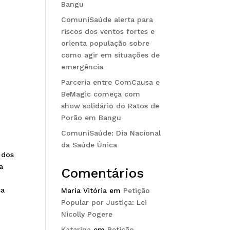
Bangu
ComuniSaúde alerta para
riscos dos ventos fortes e
orienta população sobre
como agir em situações de
emergência
Parceria entre ComCausa e
BeMagic começa com
show solidário do Ratos de
Porão em Bangu
ComuniSaúde: Dia Nacional
da Saúde Única
 dos
a
Comentários
sa
Maria Vitória
em
Petição
Popular por Justiça: Lei
Nicolly Pogere
Katarina
em
Petição