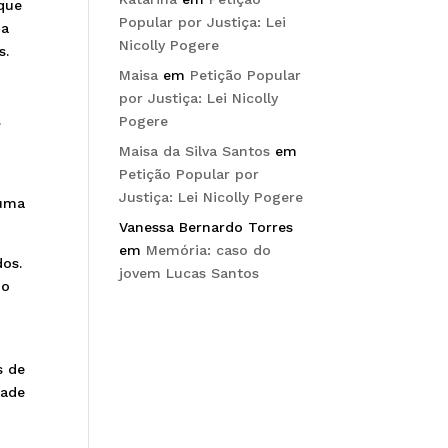
que
Popular por Justiça: Lei
da
Nicolly Pogere
s.
Maisa
em
Petição Popular
por Justiça: Lei Nicolly
.
Pogere
Maisa da Silva Santos
em
Petição Popular por
Justiça: Lei Nicolly Pogere
 uma
Vanessa Bernardo Torres
em
Memória: caso do
dos.
jovem Lucas Santos
 o
s de
dade