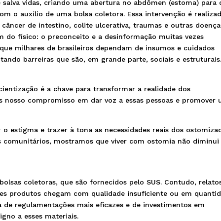
 salva vidas, criando uma abertura no abdômen (estoma) para 
om o auxílio de uma bolsa coletora. Essa intervenção é realiza
ncer de intestino, colite ulcerativa, traumas e outras doença
m do físico: o preconceito e a desinformação muitas vezes
que milhares de brasileiros dependam de insumos e cuidados
tando barreiras que são, em grande parte, sociais e estruturais
entização é a chave para transformar a realidade dos
os nosso compromisso em dar voz a essas pessoas e promover
o estigma e trazer à tona as necessidades reais dos ostomiza
s comunitários, mostramos que viver com ostomia não diminui
olsas coletoras, que são fornecidos pelo SUS. Contudo, relato
es produtos chegam com qualidade insuficiente ou em quanti
a de regulamentações mais eficazes e de investimentos em
igno a esses materiais.