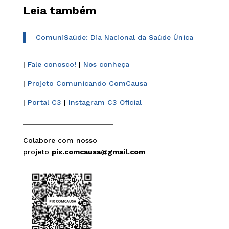
Leia também
ComuniSaúde: Dia Nacional da Saúde Única
|
Fale conosco!
|
Nos conheça
|
Projeto Comunicando ComCausa
|
Portal C3
|
Instagram C3 Oficial
______________________
Colabore com nosso
projeto
pix.comcausa@gmail.com