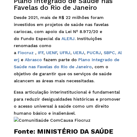
Plano Integrado de Saúde nas
Favelas do Rio de Janeiro
Desde 2021, mais de R$ 22 milhões foram
investidos em projetos de saúde nas favelas
cariocas, com apoio da Lei Nº 8.972/20 e
do Fundo Especial da
ALERJ
. Instituições
renomadas como
a
Fiocruz
,
IFF
,
UENF
,
UFRJ
,
UERJ
,
PUCRJ
,
SBPC,
Al
erj
e
Abrasco
fazem parte do
Plano Integrado de
Saúde nas Favelas do Rio de Janeiro
, com o
objetivo de garantir que os serviços de saúde
alcancem as áreas mais necessitadas.
Essa articulação interinstitucional é fundamental
para reduzir desigualdades históricas e promover
o acesso universal à saúde como um direito
humano básico e inalienável.
Fonte:
MINISTÉRIO DA SAÚDE