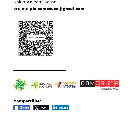
Colabore com nosso
projeto
pix.comcausa@gmail.com
______________________
Compartilhe:
Post
Share
Share