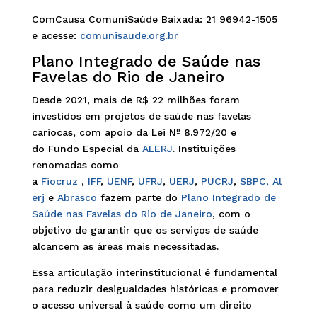
ComCausa ComuniSaúde Baixada: 21 96942-1505
e acesse:
comunisaude.org.br
Plano Integrado de Saúde nas
Favelas do Rio de Janeiro
Desde 2021, mais de R$ 22 milhões foram
investidos em projetos de saúde nas favelas
cariocas, com apoio da Lei Nº 8.972/20 e
do Fundo Especial da
ALERJ
. Instituições
renomadas como
a
Fiocruz
,
IFF
,
UENF
,
UFRJ
,
UERJ
,
PUCRJ
,
SBPC,
Al
erj
e
Abrasco
fazem parte do
Plano Integrado de
Saúde nas Favelas do Rio de Janeiro
, com o
objetivo de garantir que os serviços de saúde
alcancem as áreas mais necessitadas.
Essa articulação interinstitucional é fundamental
para reduzir desigualdades históricas e promover
o acesso universal à saúde como um direito