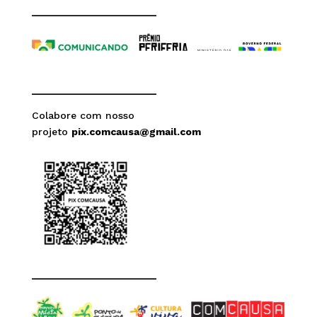
______________________
______________________
Colabore com nosso
projeto
pix.comcausa@gmail.com
______________________