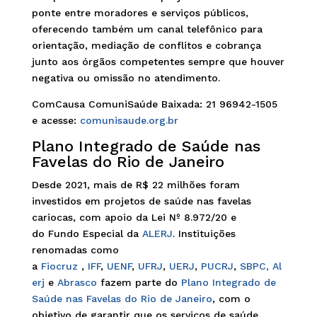
ponte entre moradores e serviços públicos,
oferecendo também um canal telefônico para
orientação, mediação de conflitos e cobrança
junto aos órgãos competentes sempre que houver
negativa ou omissão no atendimento.
ComCausa ComuniSaúde Baixada: 21 96942-1505
e acesse:
comunisaude.org.br
Plano Integrado de Saúde nas
Favelas do Rio de Janeiro
Desde 2021, mais de R$ 22 milhões foram
investidos em projetos de saúde nas favelas
cariocas, com apoio da Lei Nº 8.972/20 e
do Fundo Especial da
ALERJ
. Instituições
renomadas como
a
Fiocruz
,
IFF
,
UENF
,
UFRJ
,
UERJ
,
PUCRJ
,
SBPC,
Al
erj
e
Abrasco
fazem parte do
Plano Integrado de
Saúde nas Favelas do Rio de Janeiro
, com o
objetivo de garantir que os serviços de saúde